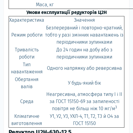
Маса, кг
Умови експлуатації редукторів Ц2Н
Характеристика
Значення
Безперервний і повторно-кратний,
Режим роботи
тобто у разі змінних навантажень із
періодичними зупинками
Тривалість
До 24 годин на добу або з
роботи
періодичними зупинками
Тип
Одного напрямку або реверсивна
навантаження
Обертання
У будь-який бік
валів
Неагресивна, атмосфера типу I і II
Среда
за ГОСТ 15150-69 за запиленості
3
повітря не більш ніж 10 мг/м
Кліматичне
У1, У2, У3, УХЛ-4, Т1, Т2, Т3 й О4 за
виготовлення
ГОСТ 15150
Редуктор Ц2Н-630-12.5