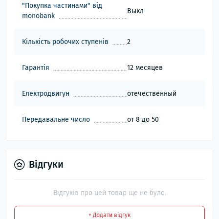
"Покупка частинами" від
Выкл
monobank
Кількість робочих ступенів
2
Гарантія
12 месяцев
Електродвигун
отечественный
Передавальне число
от 8 до 50
Відгуки
Відгуків про цей товар ще не було.
+ Додати відгук