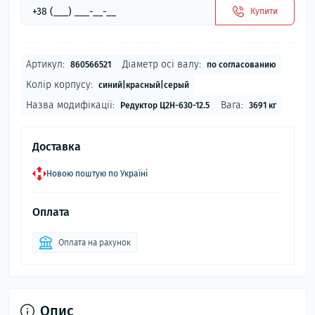
Купити
Артикул:
Діаметр осі валу:
860566521
по согласованию
Колір корпусу:
синий|красный|серый
Назва модифікації:
Вага:
Редуктор Ц2Н-630-12.5
3691 кг
Доставка
Новою поштую по Україні
Оплата
Оплата на рахунок
Опис