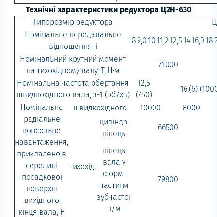
Технічні характеристики редуктора Ц2Н-630
Типорозмір редуктора
Ц
Номінальне передавальне
8
9,0
10
11,2
12,5
14
16,0
18
відношення, i
Номінальний крутний момент
71000
на тихохідному валу, Т, Н·м
Номінальна частота обертання
12,5
16,(6) (100
швидкохідного вала, з-1 (об/хв)
(750)
Номінальне
швидкохідного
10000
8000
радіальне
циліндр.
66500
консольне
кінець
навантаження,
кінець
прикладено в
вала у
середині
тихохід.
формі
посадкової
79800
частини
поверхні
зубчастої
вихідного
п/м
кінця вала, Н