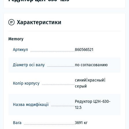
Характеристики
Memory
Артикул
860566521
Діаметр осі валу
по согласованию
синий|красный|
Колір корпусу
серый
Редуктор Ц2Н-630-
Назва модифікації
12.5
Вага
3691 кг