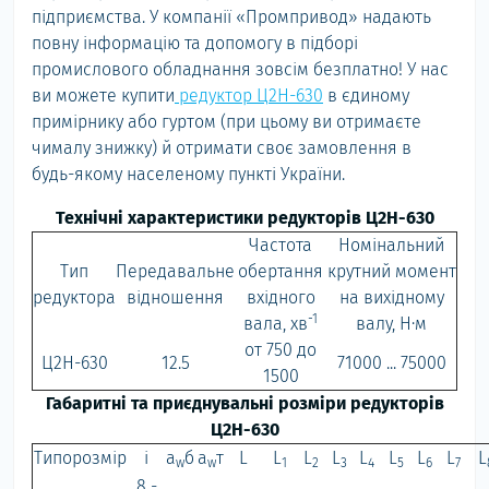
підприємства. У компанії «Промпривод» надають
повну інформацію та допомогу в підборі
промислового обладнання зовсім безплатно! У нас
ви можете купити
редуктор Ц2Н-630
в єдиному
примірнику або гуртом (при цьому ви отримаєте
чималу знижку) й отримати своє замовлення в
будь-якому населеному пункті України.
Технічні характеристики редукторів Ц2Н-630
Частота
Номінальний
Тип
Передавальне
обертання
крутний момент
редуктора
відношення
вхідного
на вихідному
-1
вала, хв
валу, Н·м
от 750 до
Ц2Н-630
12.5
71000 ... 75000
1500
Габаритні та приєднувальні розміри редукторів
Ц2Н-630
Типорозмір
i
a
б
a
т
L
L
L
L
L
L
L
L
L
w
w
1
2
3
4
5
6
7
8 -