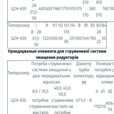
210
610
28
Ц2Н-630
400
630
1960
1770
970
575
360
760
19
31,5-
170
570
50
Типорозмір
i
H
H1
H2
H3
H4
B
B1
B2
B3
B4
8 - 28
116
28
Ц2Н-630
1220
630
60
231
650
540
760
50
31,5-
85
22
50
Приєднувальні елементи для струменевої системи
змащення редукторів
Потреба струменевої
Діаметр
Розміри п
системи змащення у
труби
патрубок 
Типорозмір
разі передавальних
колектора,
відведен
відносин
øg
оливи
40,0; 45,0;
8,0 / 35,5
d
d1
d2
50,0
Ц2Н-630
потрібне
струменеве
G11/2 - B
М16
струменеве
мастило не
110
210
7Н
мастило
потрібне