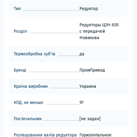
Тип
Редуктор
Редукторы Ц2Н-630
Розділ
с передачей
Новикова
Термообробка зуб'їв
да
Бренд
ПромПривод
Країна виробник
Украина
КПД, не менше
97
Постачальник
[не задан]
Розташування валів редуктора
Горизонтальное