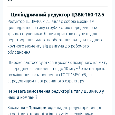
Циліндричний редуктор Ц3ВК-160-12.5
Редуктор Ц3ВК-160-12.5 являє собою механізм
циліндричного типу із зубчастою передачею та
трьома ступенями. Даний пристрій служить для
перетворення частоти обертання валу та вхідного
крутного моменту від двигуна до робочого
обладнання.
Широко застосовуються в умовах помірного клімату
3
із середньою запиленістю до 10 мг/м
з категорією
розміщення, встановленою ГОСТ 15150-69, та
середовищем неагресивного характеру.
Перевага замовлення редукторів типу Ц3ВК-160 у
нашій компанії
Компанія
«Промпривод»
надає редуктори вищої
якості, виготовлені згідно з усіма технічними