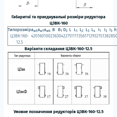
Габаритні та приєднувальні розміри редуктора
Ц3ВК-160
Типорозмір
a
a
a
B
B
D
L
L
L
L
L
I
I
I
h
wS
wT
wb
1
3
1
2
3
4
1
2
3
Ц3ВК-160-
420
160
100
236
304
22
751
111
356
171
293
215
138
28
5
12.5
Варіанти складання Ц3ВК-160-12.5
Умовне позначення редукторів Ц3ВК-160-12.5