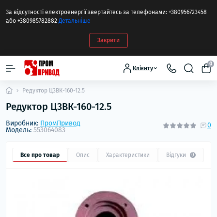
За відсутності електроенергії звертайтесь за телефонами: +380956723458
або +380985782882
Детальніше
Закрити
0
Клієнту
Редуктор Ц3ВК-160-12.5
Редуктор Ц3ВК-160-12.5
Виробник:
ПромПривод
0
Модель:
553064083
Все про товар
Опис
Характеристики
Відгуки
0