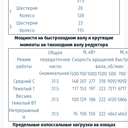
31.5
Шестерня
20
1
Колесо
128
Шестерня
23
2
Колесо
115
Мощности на быстроходном валу и крутящие
моменты на тихоходном валу редуктора
N, кВт
M, 
Общее
Режим
передаточное
Скорость вращения быстр
работы
число
вала, об/мин
(номинальное)
500
700
1000
1500
500
700
Средний С
31.5
148
207
277
318
9092
9092
Тяжелый Т
31.5
117
153
197
223
7211
6717
Весьма
31.5
100
129
166
222
4120
5664
тяжелый ВТ
Непрерывный
31.5
76
106
150
222
4643
4643
Н
Предельные колоссальные нагрузки на концах