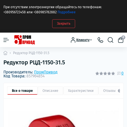
При отсутствии электроэнергии обращайтесь по телефонам:
+380956723458 или +380985782882
Подробнее
Закрыть
0
Клиенту
Редуктор РЦД-1150-31.5
Редуктор РЦД-1150-31.5
Производитель:
ПромПривод
0
Код Товара:
857964854
Все о товаре
Описание
Характеристики
Отзывы
0