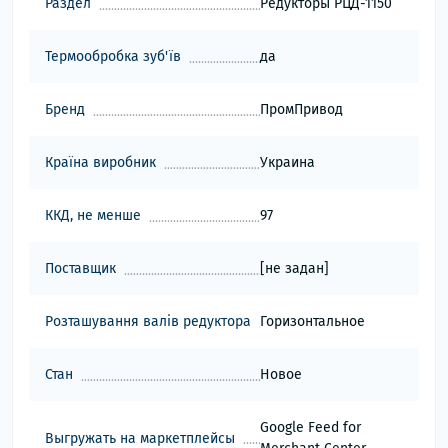
Раздел
Редукторы РЦД-1150
Термообробка зуб'їв
да
Бренд
ПромПривод
Країна виробник
Украина
ККД, не менше
97
Поставщик
[не задан]
Розташування валів редуктора
Горизонтальное
Стан
Новое
Google Feed for
Выгружать на маркетплейсы