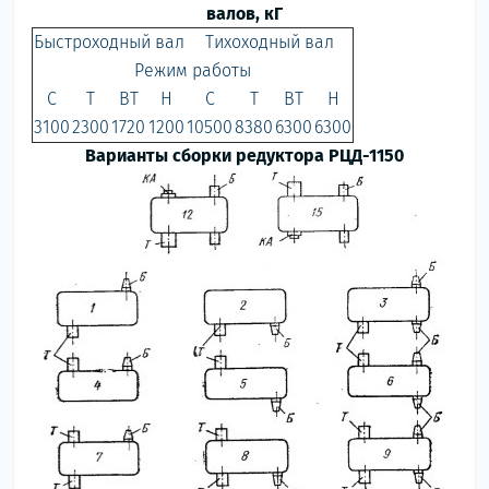
валов, кГ
Быстроходный вал
Тихоходный вал
Режим работы
С
Т
ВТ
Н
С
Т
ВТ
Н
3100
2300
1720
1200
10500
8380
6300
6300
Варианты сборки редуктора РЦД-1150