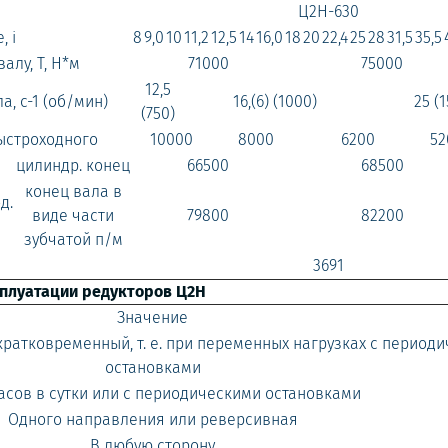
Ц2Н-630
 i
8
9,0
10
11,2
12,5
14
16,0
18
20
22,4
25
28
31,5
35,5
лу, Т, Н*м
71000
75000
12,5
, с-1 (об/мин)
16,(6) (1000)
25 (
(750)
ыстроходного
10000
8000
6200
52
цилиндр. конец
66500
68500
конец вала в
д.
виде части
79800
82200
зубчатой п/м
3691
сплуатации редукторов Ц2Н
Значение
ратковременный, т. е. при переменных нагрузках с период
остановками
часов в сутки или с периодическими остановками
Одного направления или реверсивная
В любую сторону