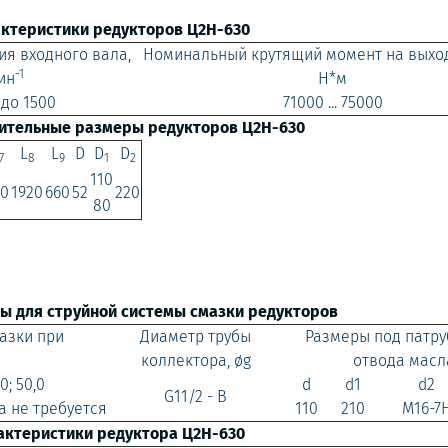
актеристики редукторов Ц2Н-630
ия входного вала,
Номинальный крутящий момент на выход
-1
ин
Н*м
 до 1500
71000 ... 75000
нительные размеры редукторов Ц2Н-630
L
L
D
D
D
7
8
9
1
2
110
60
1920
660
52
220
80
ы для струйной системы смазки редукторов
азки при
Диаметр трубы
Размеры под патру
коллектора, øg
отвода масл
,0; 50,0
d
d1
d2
G11/2 - B
а не требуется
110
210
М16-7
актеристики редуктора Ц2Н-630