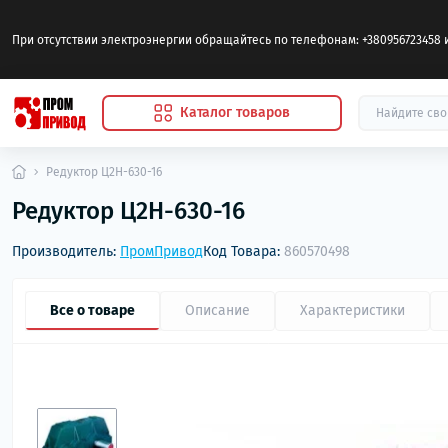
При отсутствии электроэнергии обращайтесь по телефонам: +380956723458 
Каталог товаров
Редуктор Ц2Н-630-16
Редуктор Ц2Н-630-16
Производитель:
ПромПривод
Код Товара:
860570498
Все о товаре
Описание
Характеристики