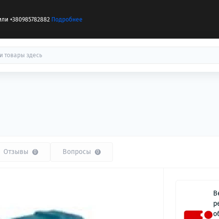
или +380985782882
Подробнее
Отзывы
Вопросы
0
0
В
р
о