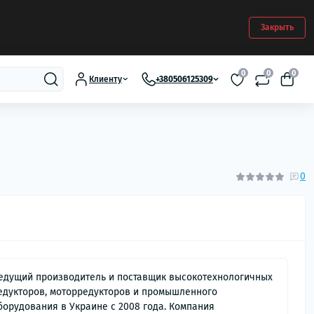
Закрыть
0
0
0
Клиенту
+380506125309
0
едущий производитель и поставщик высокотехнологичных
едукторов, моторредукторов и промышленного
борудования в Украине с 2008 года. Компания