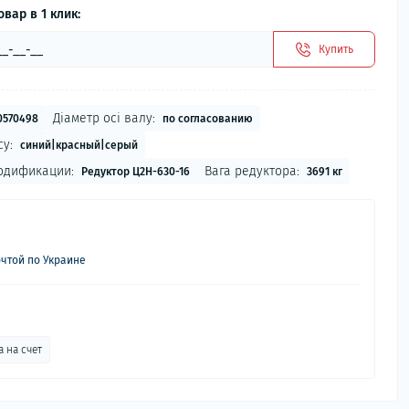
овар в 1 клик:
Купить
Діаметр осі валу:
0570498
по согласованию
су:
синий|красный|серый
одификации:
Вага редуктора:
Редуктор Ц2Н-630-16
3691 кг
чтой по Украине
 на счет