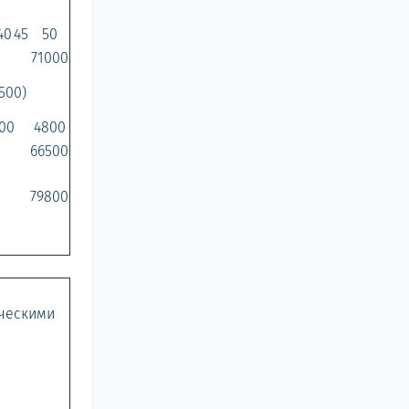
40
45
50
71000
1500)
00
4800
66500
79800
ическими