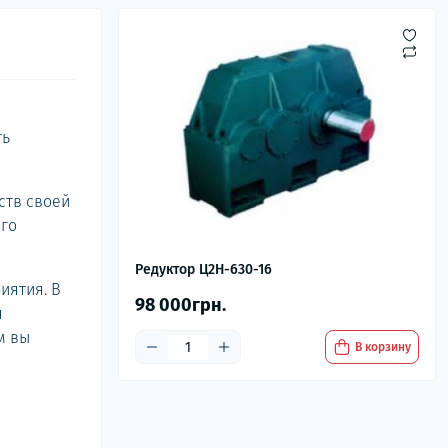
ть
ств своей
ого
Редуктор Ц2Н-630-16
иятия. В
98 000грн.
я
м вы
В корзину