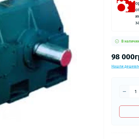
о
о
и
з
В наличи
98 000г
Нашли дешевл