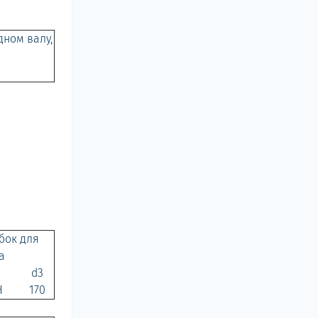
ном валу,
бок для
а
d3
Н
170