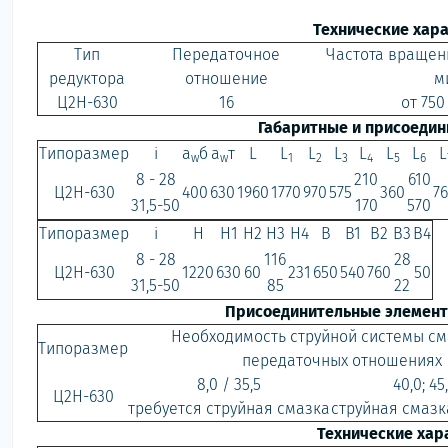
Технические хар
Тип
Передаточное
Частота вращен
редуктора
отношение
м
Ц2Н-630
16
от 750
Габаритные и присоеди
Типоразмер
i
a
б
a
т
L
L
L
L
L
L
L
L
w
w
1
2
3
4
5
6
8 - 28
210
610
Ц2Н-630
400
630
1960
1770
970
575
360
7
31,5-50
170
570
Типоразмер
i
H
H1
H2
H3
H4
B
B1
B2
B3
B4
8 - 28
116
28
Ц2Н-630
1220
630
60
231
650
540
760
50
31,5-50
85
22
Присоединительные элемент
Необходимость струйной системы см
Типоразмер
передаточных отношениях
8,0 / 35,5
40,0; 45
Ц2Н-630
требуется струйная смазка
струйная смазк
Технические хар