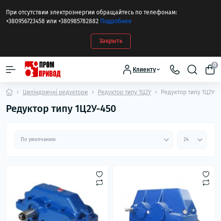
При отсутствии электроэнергии обращайтесь по телефонам:
+380956723458 или +380985782882
Подробнее
Закрыть
0
Клиенту
Циліндричні редуктори
Редуктор типу 1Ц2У
Редуктор типу 1Ц2У-4
Редуктор типу 1Ц2У-450