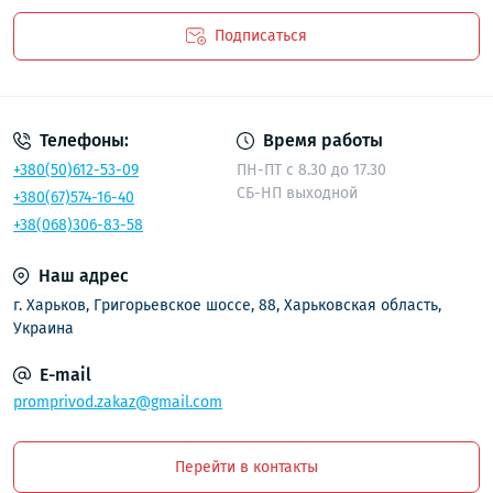
редукторов для вашего производства.
Подписаться
Редуктор типа 1Ц2У-450 является частью широкой
линейки редукторов 1Ц2У, включающей модели с
Политика безопасности
разными передаточными числами и мощностями.
Если для ваших нужд подходит менее мощный
Телефоны:
Время работы
вариант, обратите внимание на
другие модели
+380(50)612-53-09
ПН-ПТ с 8.30 до 17.30
редукторов 1Ц2У
. Все они отличаются высоким
СБ-НП выходной
+380(67)574-16-40
качеством изготовления и отвечают строгим
+38(068)306-83-58
стандартам промышленности. Используя редукторы
1Ц2У, вы можете быть уверены в бесперебойной
Наш адрес
работе оборудования.
г. Харьков, Григорьевское шоссе, 88, Харьковская область,
Ключевые характеристики и
Украина
преимущества редуктора 1Ц2У-450
E-mail
Редуктор типа 1Ц2У-450 отличается рядом важных
promprivod.zakaz@gmail.com
характеристик, обеспечивающих его
эффективность и долговечность:
Перейти в контакты
Высокий крутящий момент:
Обеспечивает