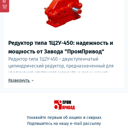
Редуктор типа 1Ц2У-450: надежность и
мощность от Завода "ПромПривод"
Редуктор типа 1Ц2У-450 – двухступенчатый
цилиндрический редуктор, предназначенный для
увеличения крутящего момента и уменьшения
скорости вращения в различных промышленных
Развернуть
механизмах. Он является важнейшим элементом
многих приводных систем, обеспечивая их
эффективную и надежную работу. Если вам нужен
мощный и долговечный редуктор,
то редуктор типа
1Ц2У-450
– оптимальный выбор.
Узнавайте первым об акциях и скидках
Подпишитесь на нашу e-mail рассылку
Редуктор типа 1Ц2У: семейство надежных