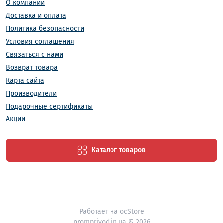
Передаточное число:
Определяет соотношение
О компании
скоростей вращения входного и выходного
Доставка и оплата
валов.
Политика безопасности
Крутящий момент:
Максимальный момент,
Условия соглашения
который может передать редуктор.
Связаться с нами
Мощность:
Допустимая мощность подключаемого
Возврат товара
двигателя к редуктору.
Карта сайта
Тип редуктора:
Цилиндрический, червячный,
Производители
конический, планетарный.
Подарочные сертификаты
Материал корпуса:
Чугун, сталь.
Акции
Завод "ПромПривод" предлагает широкий
ассортимент редукторов с 52 вариантом сборки с
Каталог товаров
разными характеристиками, что позволяет
подобрать оптимальное решение для любой
задачи. Наши специалисты всегда готовы
предоставить профессиональную консультацию и
помочь с выбором.
Работает на
ocStore
promprivod.in.ua © 2026