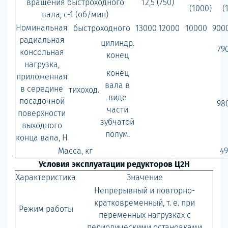
вращения быстроходного
12,5 (750)
(1000)
(
вала, с-1 (об/мин)
Номинальная
быстроходного
13000
12000
10000
900
радиальная
цилиндр.
79
консольная
конец
нагрузка,
конец
приложенная
вала в
в середине
тихоход.
виде
посадочной
98
части
поверхности
зубчатой
выходного
полум.
конца вала, Н
Масса, кг
49
Условия эксплуатации редукторов Ц2Н
Характеристика
Значение
Непрерывный и повторно-
кратковременный, т. е. при
Режим работы
переменных нагрузках с
периодическими остановками