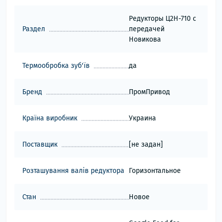
Редукторы Ц2Н-710 с
Раздел
передачей
Новикова
Термообробка зуб'їв
да
Бренд
ПромПривод
Країна виробник
Украина
Поставщик
[не задан]
Розташування валів редуктора
Горизонтальное
Стан
Новое