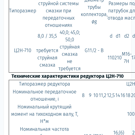
струйной системы
Размеры по
трубы
Типоразмер
смазки при
патрубок д
коллектора,
передаточных
отвода мас
øg
отношениях
40,0; 45,0;
8,0 / 35,5
d
d1
d2
d
50,0
струйная
Ц2Н-710
требуется
G11/2 - B
смазка
М16-
струйная
110
210
1
не
7Н
смазка
требуется
Технические характеристики редуктора Ц2Н-710
Типоразмер редуктора
Ц2Н
Номинальное передаточное
8
9
10
11,2
12,5
14
16
18
2
отношение, i
Номинальный крутящий
момент на тихоходном валу, Т,
100
Н*м
Номинальная частота
16,(6)
2