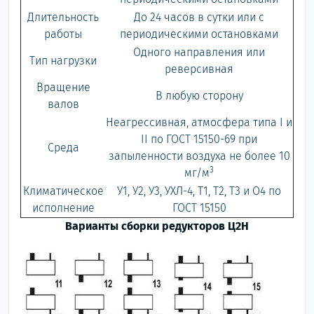
Длительность
До 24 часов в сутки или с
работы
периодическими остановками
Одного направления или
Тип нагрузки
реверсивная
Вращение
В любую сторону
валов
Неагрессивная, атмосфера типа I и
II по ГОСТ 15150-69 при
Среда
запыленности воздуха не более 10
3
мг/м
Климатическое
У1, У2, У3, УХЛ-4, Т1, Т2, Т3 и О4 по
исполнение
ГОСТ 15150
Варианты сборки редукторов Ц2Н