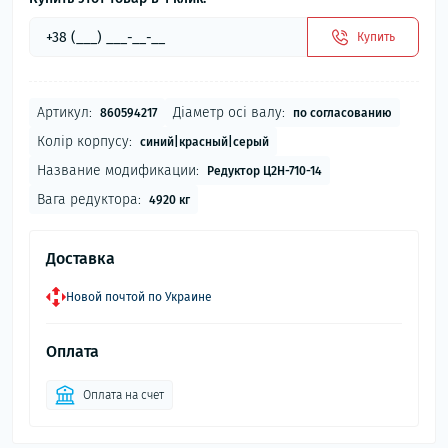
Купить
Артикул:
Діаметр осі валу:
860594217
по согласованию
Колір корпусу:
синий|красный|серый
Название модификации:
Редуктор Ц2Н-710-14
Вага редуктора:
4920 кг
Доставка
Новой почтой по Украине
Оплата
Оплата на счет