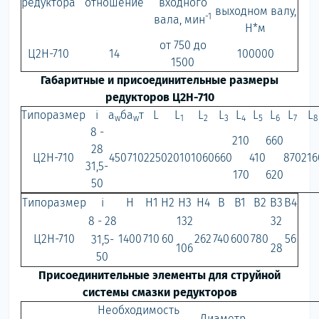
редуктора
отношение
входного
выходном валу,
-1
вала, мин
Н*м
от 750 до
Ц2Н-710
14
100000
1500
Габаритные и присоединительные размеры
редукторов Ц2Н-710
Типоразмер
i
a
б
a
т
L
L
L
L
L
L
L
L
L
w
w
1
2
3
4
5
6
7
8
8 -
210
660
28
Ц2Н-710
450
710
2250
2010
1060
660
410
870
216
31,5-
170
620
50
Типоразмер
i
H
H1
H2
H3
H4
B
B1
B2
B3
B4
8 - 28
132
32
Ц2Н-710
1400
710
60
262
740
600
780
56
31,5-
106
28
50
Присоединительные элементы для струйной
системы смазки редукторов
Необходимость
Диаметр