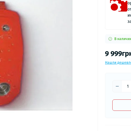
о
о
и
з
В наличи
9 999гр
Нашли дешевл