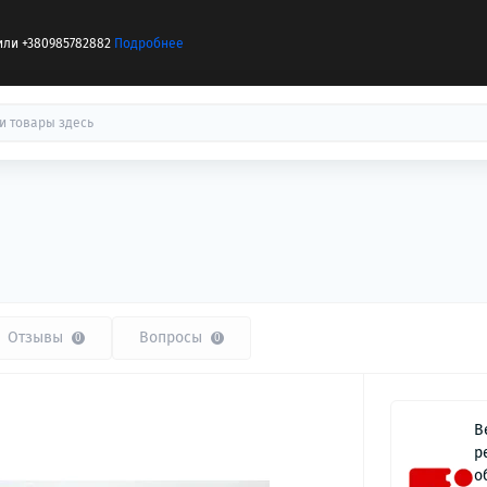
или +380985782882
Подробнее
Отзывы
Вопросы
0
0
В
р
о