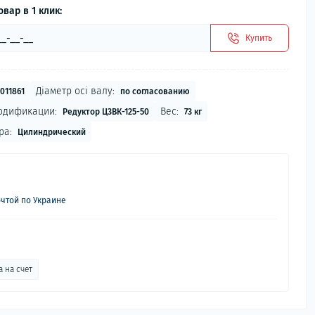
овар в 1 клик:
Купить
Діаметр осі валу:
011861
по согласованию
одификации:
Вес:
Редуктор Ц3ВК-125-50
73 кг
ра:
Цилиндрический
чтой по Украине
 на счет