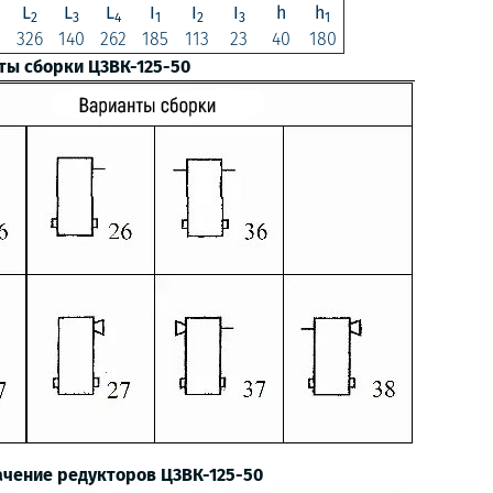
L
L
L
I
I
I
h
h
2
3
4
1
2
3
1
326
140
262
185
113
23
40
180
ты сборки Ц3ВК-125-50
ачение редукторов Ц3ВК-125-50