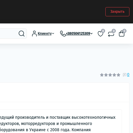
Закрыть
0
0
0
Клиенту
+380506125309
0
едущий производитель и поставщик высокотехнологичных
едукторов, моторредукторов и промышленного
борудования в Украине с 2008 года. Компания