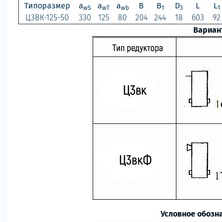
Типоразмер
a
a
a
B
B
D
L
L
wS
wT
wb
1
3
1
Ц3ВК-125-50
330
125
80
204
244
18
603
92
Вариан
Условное обозн