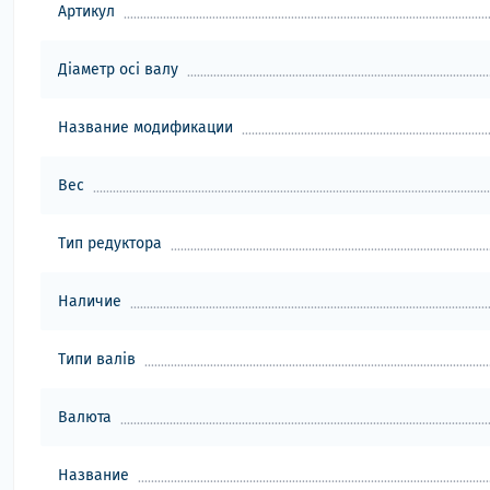
Артикул
Діаметр осі валу
Название модификации
Вес
Тип редуктора
Наличие
Типи валів
Валюта
Название