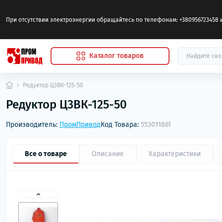
При отсутствии электроэнергии обращайтесь по телефонам: +380956723458 
Каталог товаров
Редуктор Ц3ВК-125-50
Редуктор Ц3ВК-125-50
Производитель:
ПромПривод
Код Товара:
553011861
Все о товаре
Описание
Характеристики