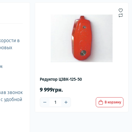
корости в
новых
ом
Редуктор Ц3ВК-125-50
9 999грн.
зав звонок
 с удобной
В корзину