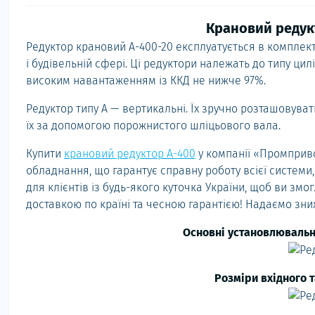
Крановий редук
Редуктор крановий А-400-20 експлуатується в комплекта
і будівельній сфері. Ці редуктори належать до типу ци
високим навантаженням із ККД не нижче 97%.
Редуктор типу А — вертикальні. Їх зручно розташовува
їх за допомогою порожнистого шліцьового вала.
Купити
крановий редуктор А-400
у компанії «Промприв
обладнання, що гарантує справну роботу всієї системи
для клієнтів із будь-якого куточка України, щоб ви зм
доставкою по країні та чесною гарантією! Надаємо зни
Основні установлювальні
Розміри вхідного 