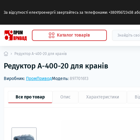
За відсутності електроенергії звертайтесь за телефонами: +380956723458 а
Каталог товарів
Редуктор А-400-20 для кранів
Редуктор А-400-20 для кранів
Виробник:
ПромПривод
Модель:
897701613
Все про товар
Опис
Характеристики
Ві