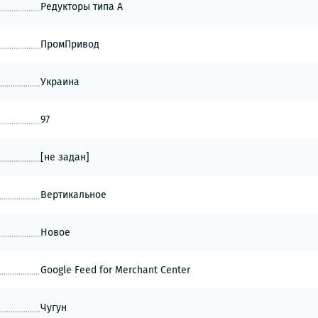
Редукторы типа А
ПромПривод
Украина
97
[не задан]
Вертикальное
Новое
Google Feed for Merchant Center
Чугун