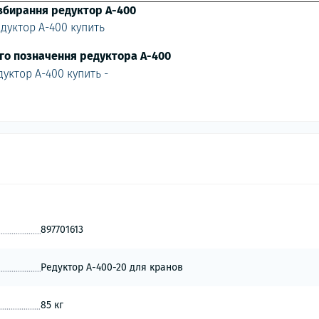
збирання редуктор А-400
го позначення редуктора А-400
897701613
Редуктор А-400-20 для кранов
85 кг