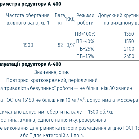
араметри редуктора А-400
Частота обертання
Вага,
Режими
Допускний крутн
ККД
вхідного вала, хв-1
кг
роботи
на вихідному ва
ПВ=100%
1350
ПВ=40%
1550
1500
82
0,97
ПВ=25%
2100
ПВ=15%
2450
луатації редуктора А-400
Значення, опис
Повторно-кратковремний, періодичний
 тривалість безупинної роботи — не більш ніж 30 хвилин
3
а ГОСТом 15150 не більш ніж 10 мг/м
, допустима атмосфера I
симально допустимі оберти на валу — 1500 об./хв
остійна, змінна, одного напрямку, реверсивна
е виконання для різних категорій розміщення згідно ГОСТ 15
або Т для категорій з 1 по 4.