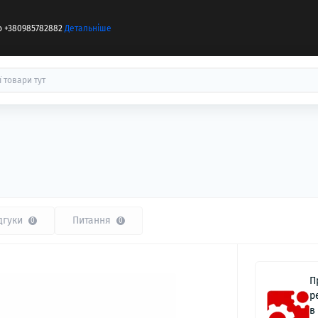
бо +380985782882
Детальніше
дгуки
Питання
0
0
П
р
в