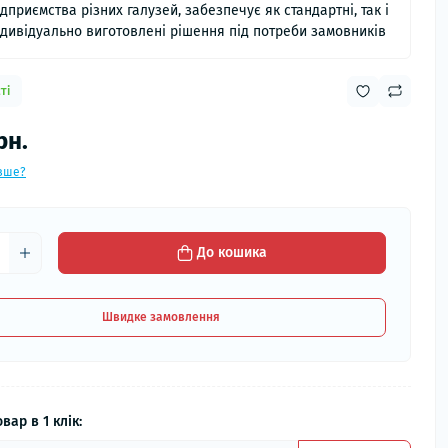
ідприємства різних галузей, забезпечує як стандартні, так і
ндивідуально виготовлені рішення під потреби замовників
ті
рн.
вше?
До кошика
Швидке замовлення
вар в 1 клік: