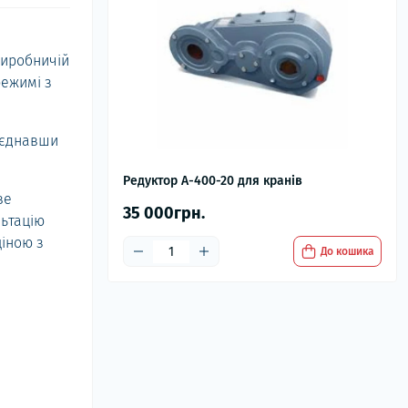
виробничій
режимі з
з'єднавши
Редуктор А-400-20 для кранів
ве
35 000грн.
льтацію
ціною з
До кошика