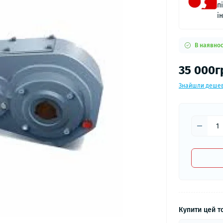
п
і
В наявнос
35 000г
Знайшли деше
Купити цей то