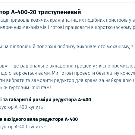
тор А-400-20 триступеневий
ції приводів козячих кранів та інших подібних пристроїв у 
ліндричних механізмів і готові працювати в короткочасному 
ти на відповідній поверхні поблизу виконавчого механізму, 
од» — це раціональне вкладення грошей у якісне промисло
, що створюється вами. Ми готові провести безплатну консу
огли вибрати та замовити редуктор для крана за найкращою 
жки гуртовим клієнтам!
 та габаритні розміри редуктора А-400
та вихідного вала редуктора А-400