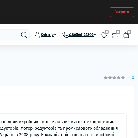
Закрити
0
0
0
Клієнту
+380506125309
0
ровідний виробник і постачальник високотехнологічних
едукторів, мотор-редукторів та промислового обладнання
 Україні з 2008 року. Компанія орієнтована на виробничі