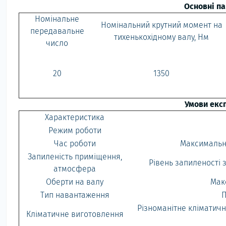
Основні п
Номінальне
Номінальний крутний момент на
передавальне
тихенькохідному валу, Нм
число
20
1350
Умови експ
Характеристика
Режим роботи
Час роботи
Максимальна
Запиленість приміщення,
Рівень запиленості з
атмосфера
Оберти на валу
Мак
Тип навантаження
П
Різноманітне кліматичн
Кліматичне виготовлення