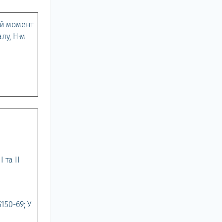
ий момент
лу, Н·м
 та II
150-69; У