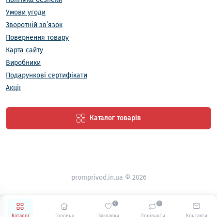
отримуєте:
Умови угоди
Гарантовану якість:
Вся продукція проходить
Зворотній зв’язок
ретельний контроль якості на кожному етапі
Повернення товару
виробництва.
Карта сайту
Широкий асортимент:
Можливість вибору
Виробники
редуктора, що відповідає вашим конкретним
Подарункові сертифікати
потребам.
Акції
Доступні ціни:
Ми пропонуємо конкурентні ціни
без посередників, оскільки є виробником.
Професійну консультацію:
Наші фахівці
Каталог товарів
допоможуть вам підібрати оптимальний варіант
редуктора.
Швидку доставку:
Оперативна доставка по всій
Україні.
promprivod.in.ua © 2026
Де купити 25 варіант складання
редуктора в Україні?
0
0
Придбати
25 варіант складання редуктора
ви
Каталог
Головна
Закладки
Порівняти
Контакти