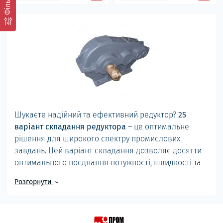
Фільтр
Шукаєте надійний та ефективний редуктор?
25
варіант складання редуктора
– це оптимальне
рішення для широкого спектру промислових
завдань. Цей варіант складання дозволяє досягти
оптимального поєднання потужності, швидкості та
компактності, забезпечуючи стабільну та
Розгорнути
безперебійну роботу вашого обладнання. У
категорії "Редуктори за варіантами складання" ви
знайдете широкий вибір редукторів, адаптованих
до різних потреб.