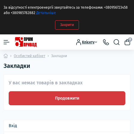
За відсутності електроенергії звертайтесь за телефонами: +380956723458
або +380985782882
Детальніше
Закрити
0
Клієнту
Особистий кабінет
Закладки
Закладки
У вас немає товарів в закладках
Продовжити
Вхід