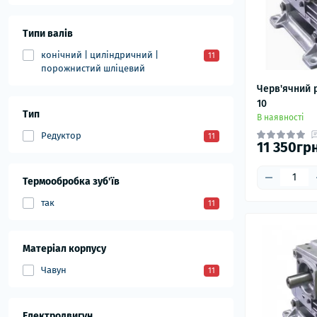
Типи валів
конічний | циліндричний |
11
порожнистий шліцевий
Черв'ячний 
10
Тип
В наявності
Редуктор
11
11 350грн
Термообробка зуб'їв
так
11
Матеріал корпусу
Чавун
11
Електродвигун