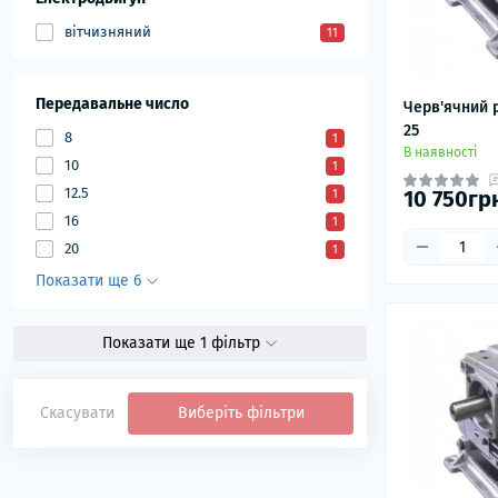
вітчизняний
11
Передавальне число
Черв'ячний 
25
8
1
В наявності
10
1
12.5
10 750гр
1
16
1
20
1
Показати ще 6
Показати ще 1 фільтр
Скасувати
Виберіть фільтри