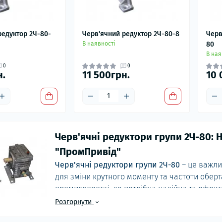
редуктор 2Ч-80-
Черв'ячний редуктор 2Ч-80-8
Черв
В наявності
80
В ная
0
0
н.
11 500грн.
10 
Черв'ячні редуктори групи 2Ч-80: Н
"ПромПривід"
Черв'ячні редуктори групи 2Ч-80
– це важли
для зміни крутного моменту та частоти обер
промисловості, де потрібна надійна та ефек
пропонує широкий асортимент
черв'ячних р
Розгорнути
матеріалів та з дотриманням найвищих станда