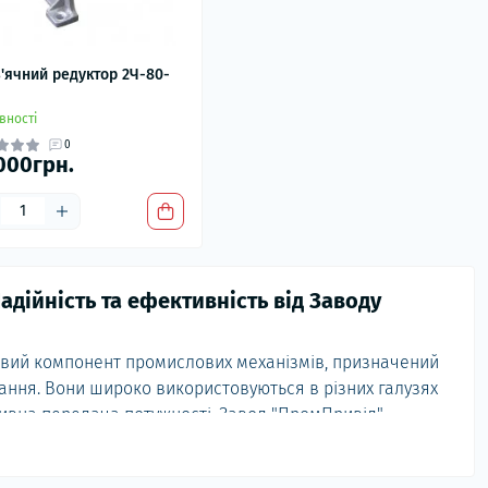
'ячний редуктор 2Ч-80-
вності
0
000грн.
адійність та ефективність від Заводу
вий компонент промислових механізмів, призначений
тання. Вони широко використовуються в різних галузях
тивна передача потужності. Завод "ПромПривід"
едукторів 2Ч-80
, виготовлених з високоякісних
ртів якості.