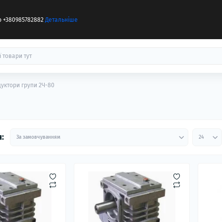
бо +380985782882
Детальніше
дуктори групи 2Ч-80
: