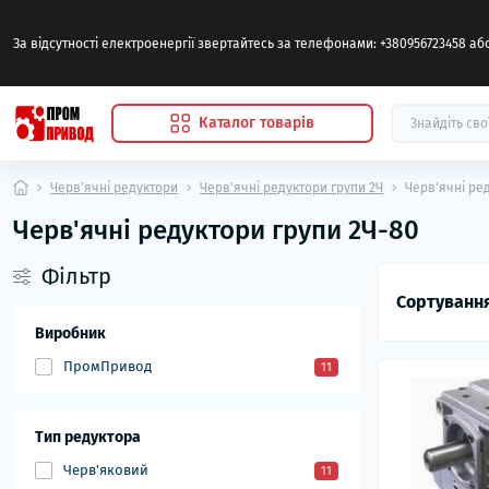
За відсутності електроенергії звертайтесь за телефонами: +380956723458 а
Каталог товарів
Черв'ячні редуктори
Черв'ячні редуктори групи 2Ч
Черв'ячні ре
Черв'ячні редуктори групи 2Ч-80
Фільтр
Сортування
Виробник
ПромПривод
11
Тип редуктора
Черв'яковий
11