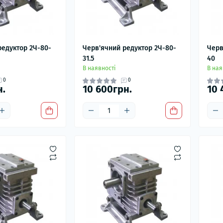
редуктор 2Ч-80-
Черв'ячний редуктор 2Ч-80-
Черв
31.5
40
В наявності
В ная
0
0
н.
10 600грн.
10 