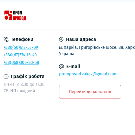
Телефони
Наша адреса
+380(50)612-53-09
м. Харків, Григорівське шосе, 88, Харк
Україна
+380(67)574-16-40
+38(068)306-83-58
E-mail
promprivod.zakaz@gmail.com
Графік роботи
ПН-ПТ с 8.30 до 17.30
СБ-НП вихідний
Перейти до контактів