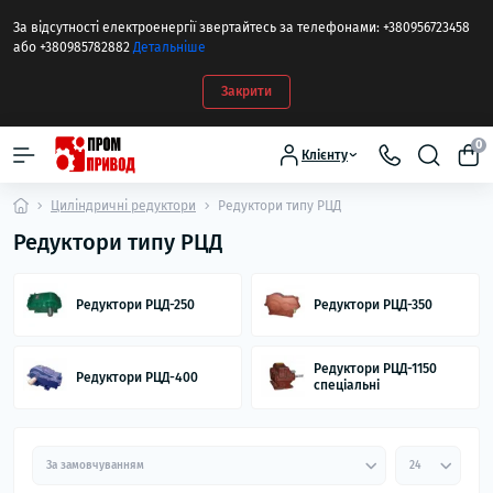
За відсутності електроенергії звертайтесь за телефонами: +380956723458
або +380985782882
Детальніше
Закрити
0
Клієнту
Циліндричні редуктори
Редуктори типу РЦД
Редуктори типу РЦД
Редуктори РЦД-250
Редуктори РЦД-350
Редуктори РЦД-1150
Редуктори РЦД-400
спеціальні