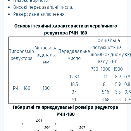
Низька вартість.
Високі передавальні числа.
Реверсивне включення.
Основні технічні характеристики черв'ячного
редуктора РЧН-180
Номінальна
потужність на
Міжосьова
Типорозмір
Передавальне
швидкохідному
відстань,
КК
редуктора
число
валу, кВт
мм
750
1000
1500
12.33
11
8.9
0.8
18.5
8.1
5.9
0.8
РЧН-180
180
-
37
5.16
3.3
0.7
51
3.68
3.3
0.7
Габаритні та приєднувальні розміри редуктора
РЧН-180