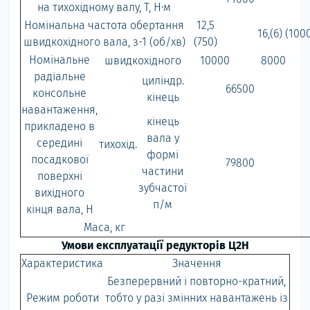
на тихохідному валу, Т, Н·м
Номінальна частота обертання
12,5
16,(6) (100
швидкохідного вала, з-1 (об/хв)
(750)
Номінальне
швидкохідного
10000
8000
радіальне
циліндр.
66500
консольне
кінець
навантаження,
кінець
прикладено в
вала у
середині
тихохід.
формі
посадкової
79800
частини
поверхні
зубчастої
вихідного
п/м
кінця вала, Н
Маса, кг
Умови експлуатації редукторів Ц2Н
Характеристика
Значення
Безперервний і повторно-кратний,
Режим роботи
тобто у разі змінних навантажень із