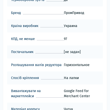
Бренд
ПромПривод
Країна виробник
Украина
КПД, не менше
97
Постачальник
[не задан]
Розташування валів редуктора
Горизонтальное
Спосіб кріплення
На лапки
Вивантажувати на
Google Feed for
маркетплейси
Merchant Center
Матеріал корпусу
Чугун