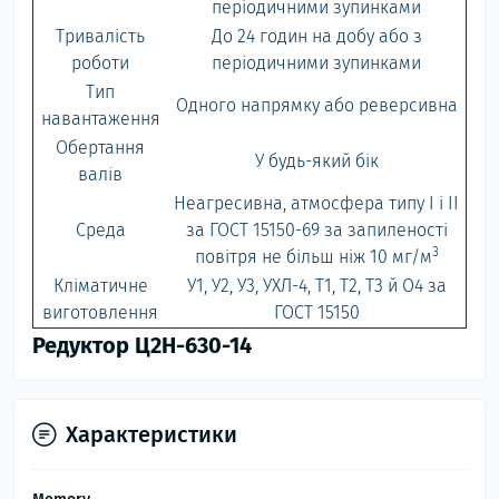
періодичними зупинками
Тривалість
До 24 годин на добу або з
роботи
періодичними зупинками
Тип
Одного напрямку або реверсивна
навантаження
Обертання
У будь-який бік
валів
Неагресивна, атмосфера типу I і II
Среда
за ГОСТ 15150-69 за запиленості
3
повітря не більш ніж 10 мг/м
Кліматичне
У1, У2, У3, УХЛ-4, Т1, Т2, Т3 й О4 за
виготовлення
ГОСТ 15150
Редуктор Ц2Н-630-14
Характеристики