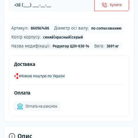
Купити
Артикул:
Діаметр осі валу:
860567486
по согласованию
Колір корпусу:
синий|красный|серый
Назва модифікації:
Вага:
Редуктор Ц2Н-630-14
3691 кг
Доставка
Новою поштую по Україні
Оплата
Оплата на рахунок
Опис