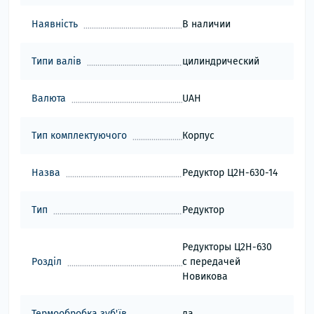
Наявність
В наличии
Типи валів
цилиндрический
Валюта
UAH
Тип комплектуючого
Корпус
Назва
Редуктор Ц2Н-630-14
Тип
Редуктор
Редукторы Ц2Н-630
Розділ
с передачей
Новикова
Термообробка зуб'їв
да