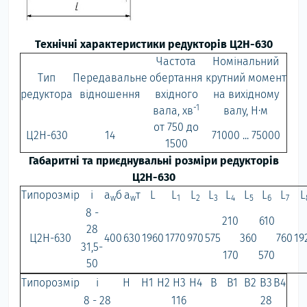
Технічні характеристики редукторів Ц2Н-630
Частота
Номінальний
Тип
Передавальне
обертання
крутний момент
редуктора
відношення
вхідного
на вихідному
-1
вала, хв
валу, Н·м
от 750 до
Ц2Н-630
14
71000 ... 75000
1500
Габаритні та приєднувальні розміри редукторів
Ц2Н-630
Типорозмір
i
a
б
a
т
L
L
L
L
L
L
L
L
L
w
w
1
2
3
4
5
6
7
8 -
210
610
28
Ц2Н-630
400
630
1960
1770
970
575
360
760
19
31,5-
170
570
50
Типорозмір
i
H
H1
H2
H3
H4
B
B1
B2
B3
B4
8 - 28
116
28