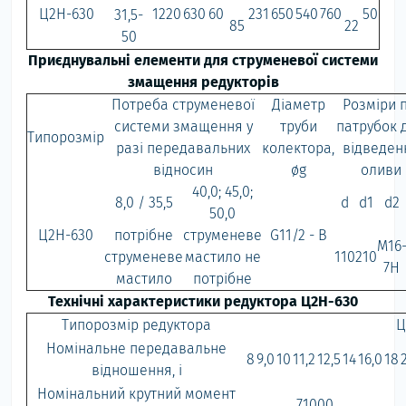
Ц2Н-630
1220
630
60
231
650
540
760
50
31,5-
85
22
50
Приєднувальні елементи для струменевої системи
змащення редукторів
Потреба струменевої
Діаметр
Розміри п
системи змащення у
труби
патрубок 
Типорозмір
разі передавальних
колектора,
відведен
відносин
øg
оливи
40,0; 45,0;
8,0 / 35,5
d
d1
d2
50,0
Ц2Н-630
потрібне
струменеве
G11/2 - B
М16
струменеве
мастило не
110
210
7Н
мастило
потрібне
Технічні характеристики редуктора Ц2Н-630
Типорозмір редуктора
Ц
Номінальне передавальне
8
9,0
10
11,2
12,5
14
16,0
18
відношення, i
Номінальний крутний момент
71000