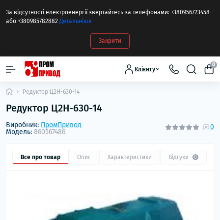
За відсутності електроенергії звертайтесь за телефонами: +380956723458
або +380985782882
Детальніше
Закрити
0
Клієнту
Редуктор Ц2Н-630-14
Редуктор Ц2Н-630-14
Виробник:
ПромПривод
0
Модель:
860567486
Все про товар
Опис
Характеристики
Відгуки
0