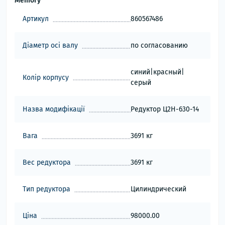
Memory
Артикул
860567486
Діаметр осі валу
по согласованию
синий|красный|
Колір корпусу
серый
Назва модифікації
Редуктор Ц2Н-630-14
Вага
3691 кг
Вес редуктора
3691 кг
Тип редуктора
Цилиндрический
Ціна
98000.00