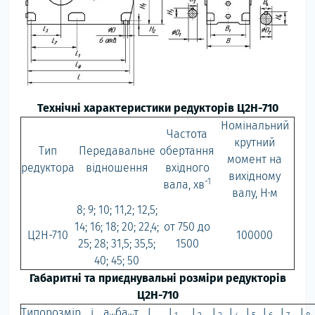
Технічні характеристики редукторів Ц2Н-710
Номінальний
Частота
крутний
Тип
Передавальне
обертання
момент на
редуктора
відношення
вхідного
вихідному
-1
вала, хв
валу, Н·м
8; 9; 10; 11,2; 12,5;
14; 16; 18; 20; 22,4;
от 750 до
Ц2Н-710
100000
25; 28; 31,5; 35,5;
1500
40; 45; 50
Габаритні та приєднувальні розміри редукторів
Ц2Н-710
Типорозмір
i
a
б
a
т
L
L
L
L
L
L
L
L
L