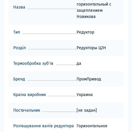
горизонтальный с
Назва
зацеплением
Новикова
Тип
Редуктор
Розділ
Редукторы Ц2Н
Термообробка зуб'їв
да
Бренд
ПромПривод
Країна виробник
Украина
Постачальник
[не задан]
Розташування валів редуктора
Горизонтальное