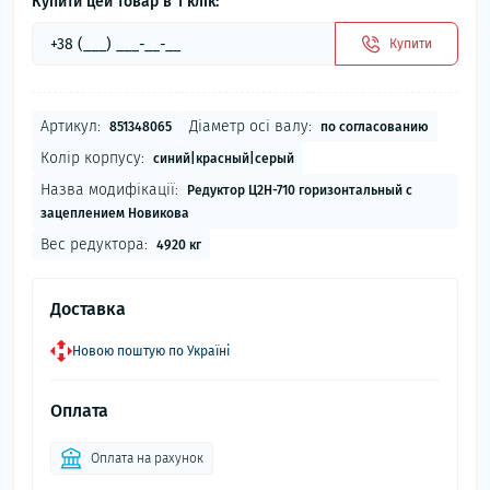
Купити цей товар в 1 клік:
Купити
Артикул:
Діаметр осі валу:
851348065
по согласованию
Колір корпусу:
синий|красный|серый
Назва модифікації:
Редуктор Ц2Н-710 горизонтальный с
зацеплением Новикова
Вес редуктора:
4920 кг
Доставка
Новою поштую по Україні
Оплата
Оплата на рахунок