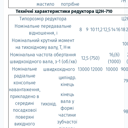
7Н
мастило
потрібне
Технічні характеристики редуктора Ц2Н-710
Типорозмір редуктора
Ц2
Номінальне передавальне
8
9
10
11,2
12,5
14
16
18
відношення, i
Номінальний крутний момент
10
на тихохідному валу, Т, Н·м
Номінальна частота обертання
16,(6)
12,5 (750)
швидкохідного вала, з-1 (об/хв)
(1000)
Номінальне
швидкохідного
13000
12000
10000
90
радіальне
циліндр.
7
консольне
кінець
навантаження,
кінець
прикладено в
вала у
середині
тихохід.
формі
посадкової
9
частини
поверхні
зубчастої
вихідного