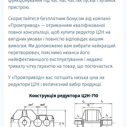
функціонування під час час частих пусків і зупинок
пристрою.
Скористайтеся безплатним бонусом від компанії
«Промпривод» — отриманням кваліфікованої
повної консультації, щоб купити редуктор Ц2Н на
вигідних умовах і повністю відповідає вашим
вимогам. Ми допоможемо вам вибрати найкращий
перетворювач, пояснимо нюанси його
найефективнішого експлуатування і надамо
тривалу чітку гарантію на товар, що постачається.
У «Промприводі» вас потішить низька ціна на
редуктори Ц2Н і величезний вибір продукції.
Конструкція редуктора Ц2Н-710