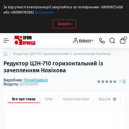
За відсутності електроенергії звертайтесь за телефонами: +380956723458
або +380985782882
Детальніше
Закрити
0
Клієнту
Редуктор Ц2Н-710 горизонтальний із зачепленням Новікова
Редуктор Ц2Н-710 горизонтальний із
зачепленням Новікова
Виробник:
ПромПривод
0
Модель:
851348065
Все про товар
Опис
Характеристики
Відгуки
П
0