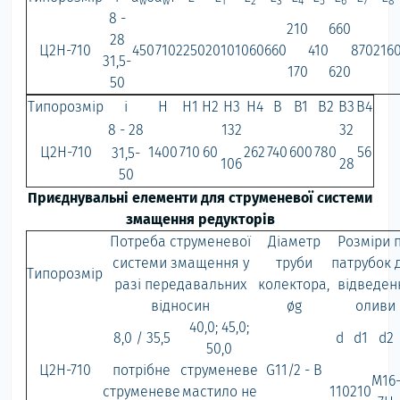
w
w
1
2
3
4
5
6
7
8
8 -
210
660
28
Ц2Н-710
450
710
2250
2010
1060
660
410
870
216
31,5-
170
620
50
Типорозмір
i
H
H1
H2
H3
H4
B
B1
B2
B3
B4
8 - 28
132
32
Ц2Н-710
1400
710
60
262
740
600
780
56
31,5-
106
28
50
Приєднувальні елементи для струменевої системи
змащення редукторів
Потреба струменевої
Діаметр
Розміри п
системи змащення у
труби
патрубок 
Типорозмір
разі передавальних
колектора,
відведен
відносин
øg
оливи
40,0; 45,0;
8,0 / 35,5
d
d1
d2
50,0
Ц2Н-710
потрібне
струменеве
G11/2 - B
М16
струменеве
мастило не
110
210