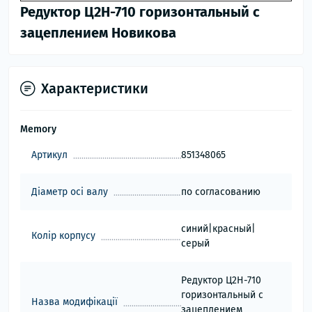
Редуктор Ц2Н-710 горизонтальный с
зацеплением Новикова
Характеристики
Memory
Артикул
851348065
Діаметр осі валу
по согласованию
синий|красный|
Колір корпусу
серый
Редуктор Ц2Н-710
горизонтальный с
Назва модифікації
зацеплением