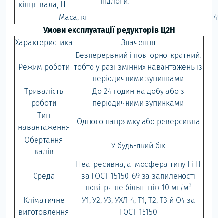
підлоги.
кінця вала, Н
Маса, кг
4
Умови експлуатації редукторів Ц2Н
Характеристика
Значення
Безперервний і повторно-кратний,
Режим роботи
тобто у разі змінних навантажень із
періодичними зупинками
Тривалість
До 24 годин на добу або з
роботи
періодичними зупинками
Тип
Одного напрямку або реверсивна
навантаження
Обертання
У будь-який бік
валів
Неагресивна, атмосфера типу I і II
Среда
за ГОСТ 15150-69 за запиленості
3
повітря не більш ніж 10 мг/м
Кліматичне
У1, У2, У3, УХЛ-4, Т1, Т2, Т3 й О4 за
виготовлення
ГОСТ 15150