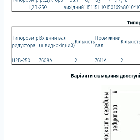
2
21
1
2
Ц2В-250
вихідний
115
115H10
150
16
94
80
10*1
Типо
Типорозмір
Вхідний вал
Проміжний
Кількість
Кількіст
редуктора
(швидкохідний)
вал
Ц2В-250
7608А
2
7611А
2
Варіанти складання двоступ