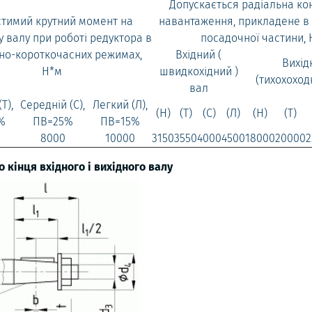
Допускається радіальна ко
тимий крутний момент на
навантаження, прикладене в
у валу при роботі редуктора в
посадочної частини, 
но-короткочасних режимах,
Вхідний (
Вихід
Н*м
швидкохідний )
(тихохоход
вал
Т),
Середній (С),
Легкий (Л),
(Н)
(Т)
(С)
(Л)
(Н)
(Т)
%
ПВ=25%
ПВ=15%
8000
10000
3150
3550
4000
4500
18000
20000
2
 кінця вхідного і вихідного валу