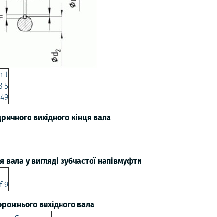
h
t
8
5
14
9
ричного вихідного кінця вала
я вала у вигляді зубчастої напівмуфти
1
f 9
орожнього вихідного вала
g