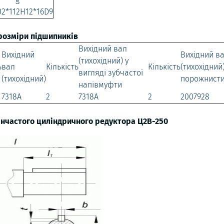
02*112H12*16D9
розміри підшипників
Вихідний вал
Вихідний
Вихідний в
(тихохідний) у
ь
вал
Кількість
Кількість
(тихохідний
вигляді зубчастої
(тихохідний)
порожнист
напівмуфти
7318А
2
7318А
2
2007928
інчастого циліндричного редуктора Ц2В-250