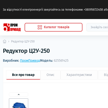
За відсутності електроенергії звертайтесь за телефонами: +380956723458 а
Каталог товарів
Редуктор Ц2У-250
Редуктор Ц2У-250
Виробник:
ПромПривод
Модель:
625561425
Все про товар
Опис
Характеристики
Ві