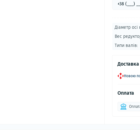
Діаметр осі 
Вес редукто
Типи валів:
Доставка
Новою по
Оплата
Оплат