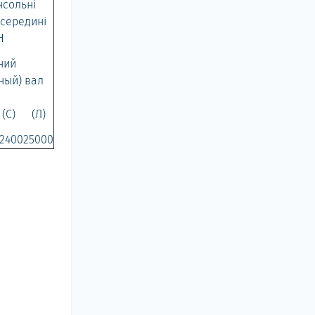
нсольні
 середині
Н
ний
ный) вал
(С)
(Л)
2400
25000