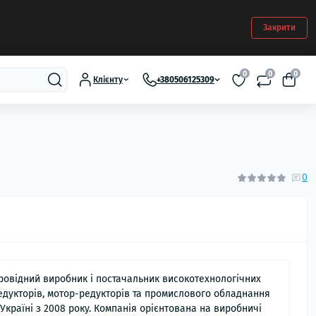
Закрити
0
0
0
Клієнту
+380506125309
0
ровідний виробник і постачальник високотехнологічних
едукторів, мотор-редукторів та промислового обладнання
 Україні з 2008 року. Компанія орієнтована на виробничі