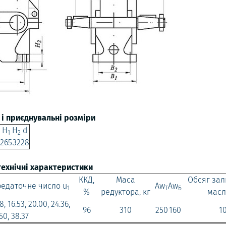
 і приєднувальні розміри
H
H
d
1
2
265
32
28
технічні характеристики
ККД,
Маса
Обсяг зал
едаточне число u
Aw
Aw
1
T
Б
%
редуктора, кг
масл
8, 16.53, 20.00, 24.36,
96
310
250
160
1
50, 38.37