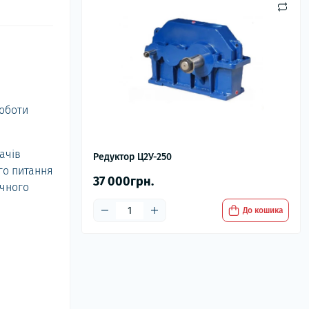
роботи
ачів
Редуктор Ц2У-250
го питання
37 000грн.
ічного
До кошика