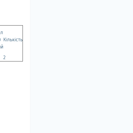
ал
)
Кількість
ий
2