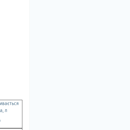
ивається
а, л
0