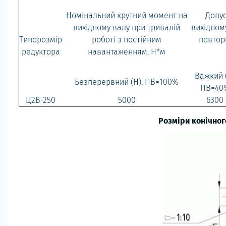
Номінальний крутний момент на
Допус
вихідному валу при тривалій
вихідном
Типорозмір
роботі з постійним
повтор
редуктора
навантаженням, Н*м
Важкий (
Безперервний (Н), ПВ=100%
ПВ=40
Ц2В-250
5000
6300
Розміри конічного