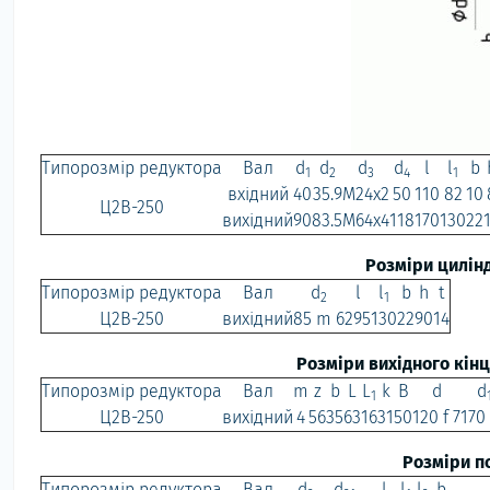
Типорозмір редуктора
Вал
d
d
d
d
l
l
b
1
2
3
4
1
вхідний
40
35.9
М24х2
50
110
82
10
Ц2В-250
вихідний
90
83.5
М64х4
118
170
130
22
Розміри цилінд
Типорозмір редуктора
Вал
d
l
l
b
h
t
2
1
Ц2В-250
вихідний
85 m 6
295
130
22
90
14
Розміри вихідного кінц
Типорозмір редуктора
Вал
m
z
b
L
L
k
B
d
d
1
Ц2В-250
вихідний
4
56
35
63
16
31
50
120 f 7
170 
Розміри п
Типорозмір редуктора
Вал
d
d
l
l
l
b