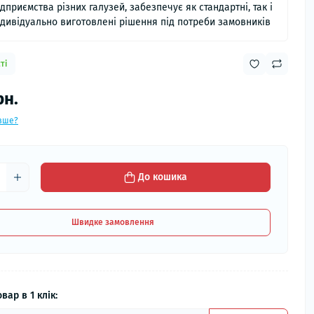
ідприємства різних галузей, забезпечує як стандартні, так і
ндивідуально виготовлені рішення під потреби замовників
ті
рн.
вше?
До кошика
Швидке замовлення
вар в 1 клік: