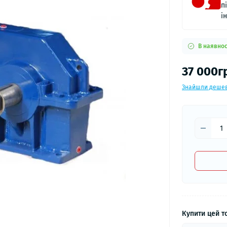
п
і
В наявнос
37 000г
Знайшли деше
Купити цей то