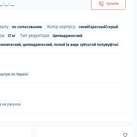
Купити
валу:
Колір корпусу:
по согласованию
синий|красный|серый
ра:
Тип редуктора:
37 кг
Цилиндрический
конический, цилиндрический, полый (в виде зубчатой полумуфты)
штую по Україні
а на рахунок