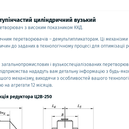
тупінчастий циліндричний вузький
ретворювач з високим показником ККД.
ричним перетворювачів – демультипликаторам. Ці механізми
чин до заданих в технологічному процесі для оптимізації 
 загальнопромислових і вузькоспеціалізованих перетворюв
підприємства нададуть вам детальну інформацію з будь-яко
ншого механізму, виходячи з особливостей вашого технолог
ю на агрегати 12 місяців.
кція редуктора Ц2В-250