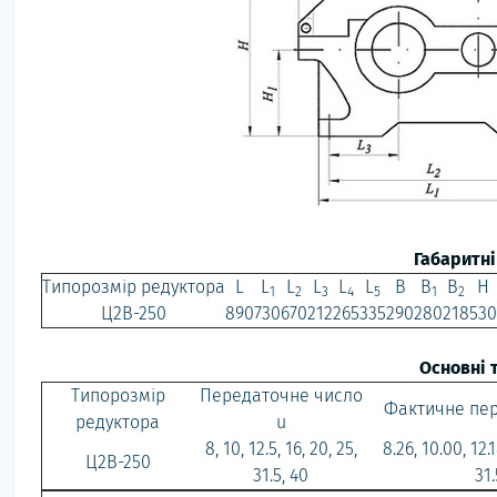
Габаритні
Типорозмір редуктора
L
L
L
L
L
L
B
B
B
H
1
2
3
4
5
1
2
Ц2В-250
890
730
670
212
265
335
290
280
218
530
Основні 
Типорозмір
Передаточне число
Фактичне пер
редуктора
u
8, 10, 12.5, 16, 20, 25,
8.26, 10.00, 12.1
Ц2В-250
31.5, 40
31.