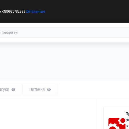
бо +380985782882
Детальніше
дгуки
Питання
0
0
П
р
в