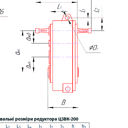
увальні розміри редуктора Ц3ВК-200
L
L
L
I
I
I
h
h
2
3
4
1
2
3
1