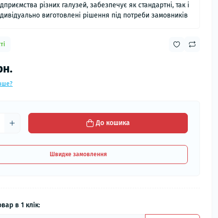
ідприємства різних галузей, забезпечує як стандартні, так і
ндивідуально виготовлені рішення під потреби замовників
ті
рн.
вше?
До кошика
Швидке замовлення
вар в 1 клік: