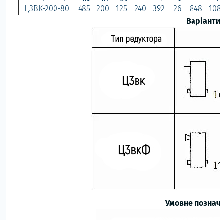
Ц3ВК-200-80
485
200
125
240
392
26
848
10
Варіанти
Умовне познач