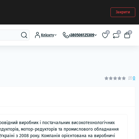
Закрити
0
0
0
Клієнту
+380506125309
0
ровідний виробник і постачальник високотехнологічних
едукторів, мотор-редукторів та промислового обладнання
 Україні з 2008 року. Компанія орієнтована на виробничі