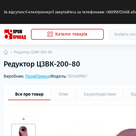
За відсутності електроенергії звертайтесь за телефонами: +380956723458 а
Каталог товарів
Редуктор Ц3ВК-200-80
Редуктор Ц3ВК-200-80
Виробник:
ПромПривод
Модель:
553409907
Все про товар
Опис
Характеристики
Ві