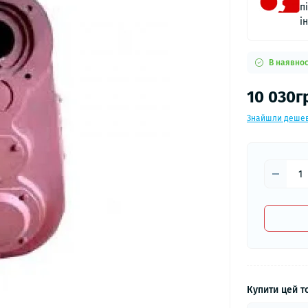
п
і
В наявнос
10 030г
Знайшли деше
Купити цей то