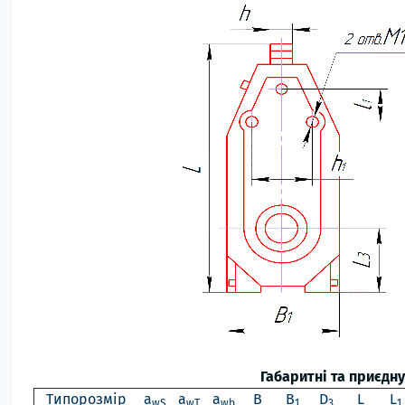
Габаритні та приєдн
Типорозмір
a
a
a
B
B
D
L
L
wS
wT
wb
1
3
1