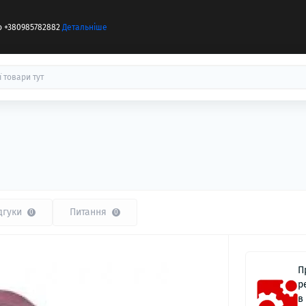
бо +380985782882
Детальніше
дгуки
Питання
0
0
П
р
в