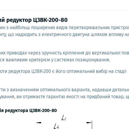
й редуктор Ц3ВК-200-80
один з найбільш поширених видів перетворювальних пристрої
ту, що надходить з електричного двигуна шляхом впливу н
их приводах через зручність кріплення до вертикальної пов
ься важливим критерієм у системах позиціонування.
оти редуктора Ц3ВК-200 є його оптимальний вибір на стадії
ти з визначенням оптимального варіанта, надавши детальн
вання, ви отримаєте гарантію якості на придбаний товар, 
ія редуктора Ц3ВК-200-80