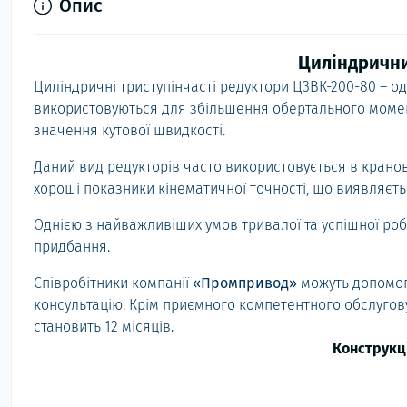
Опис
Циліндрични
Циліндричні триступінчасті редуктори Ц3ВК-200-80 – 
використовуються для збільшення обертального момен
значення кутової швидкості.
Даний вид редукторів часто використовується в кранов
хороші показники кінематичної точності, що виявляєт
Однією з найважливіших умов тривалої та успішної роб
придбання.
Співробітники компанії
«Промпривод»
можуть допомог
консультацію. Крім приємного компетентного обслугову
становить 12 місяців.
Конструкц