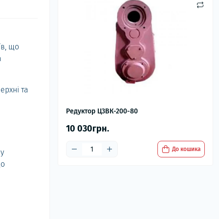
в, що
а
ерхні та
Редуктор Ц3ВК-200-80
10 030грн.
До кошика
у
що