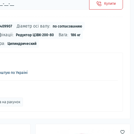
Купити
Діаметр осі валу:
3409907
по согласованию
ікації:
Вага:
Редуктор Ц3ВК-200-80
186 кг
ра:
Цилиндрический
штую по Україні
а на рахунок