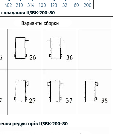
8
402
210
314
100
123
32
60
200
 складання Ц3ВК-200-80
ення редукторів Ц3ВК-200-80