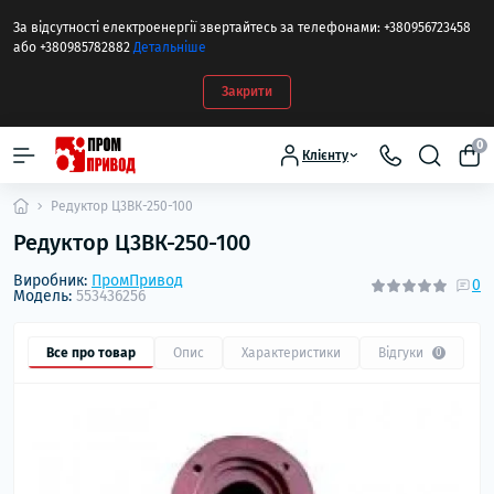
За відсутності електроенергії звертайтесь за телефонами: +380956723458
або +380985782882
Детальніше
Закрити
0
Клієнту
Редуктор Ц3ВК-250-100
Редуктор Ц3ВК-250-100
Виробник:
ПромПривод
0
Модель:
553436256
Все про товар
Опис
Характеристики
Відгуки
0