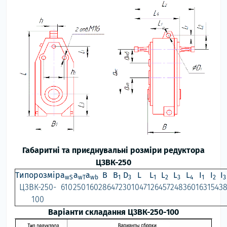
Габаритні та приєднувальні розміри редуктора
Ц3ВК-250
Типорозмір
a
a
a
B
B
D
L
L
L
L
L
I
I
I
wS
wT
wb
1
3
1
2
3
4
1
2
3
Ц3ВК-250-
610
250
160
286
472
30
1047
126
457
248
360
163
154
3
100
Варіанти складання Ц3ВК-250-100