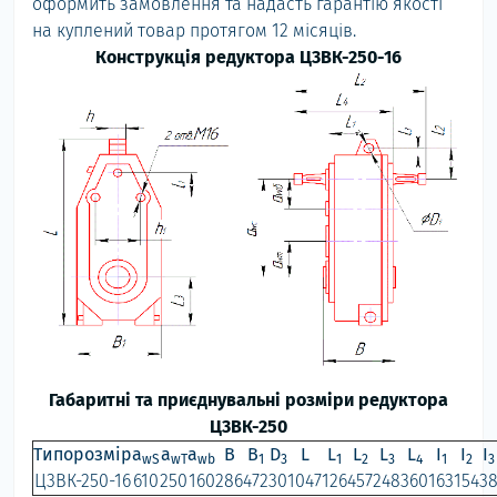
оформить замовлення та надасть гарантію якості
на куплений товар протягом 12 місяців.
Конструкція редуктора Ц3ВК-250-16
Габаритні та приєднувальні розміри редуктора
Ц3ВК-250
Типорозмір
a
a
a
B
B
D
L
L
L
L
L
I
I
I
wS
wT
wb
1
3
1
2
3
4
1
2
3
Ц3ВК-250-16
610
250
160
286
472
30
1047
126
457
248
360
163
154
3