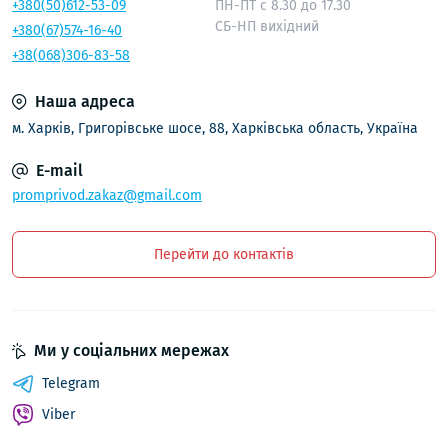
+380(50)612-53-09
ПН-ПТ с 8.30 до 17.30
СБ-НП вихідний
+380(67)574-16-40
+38(068)306-83-58
Наша адреса
м. Харків, Григорівське шосе, 88, Харківська область, Україна
E-mail
promprivod.zakaz@gmail.com
Перейти до контактів
Ми у соціальних мережах
Telegram
Viber