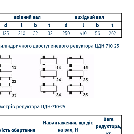
вхідний вал
вихідний вал
d
l
b
t
d
l
b
t
125
210
32
132
250
410
56
262
иліндричного двоступеневого редуктора ЦДН-710-25
метрів редуктора ЦДН-710-25
Вага
Навантаження, що діє
редуктора,
на вал, Н
ість обертання
кг