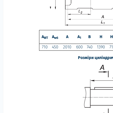
A
A
A
A
B
H
H
WT
w
б
1
710
450
2010
600
740
1390
7
Розміри циліндри