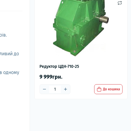
їв.
тливий до
Редуктор ЦДН-710-25
 в одному
9 999грн.
До кошика