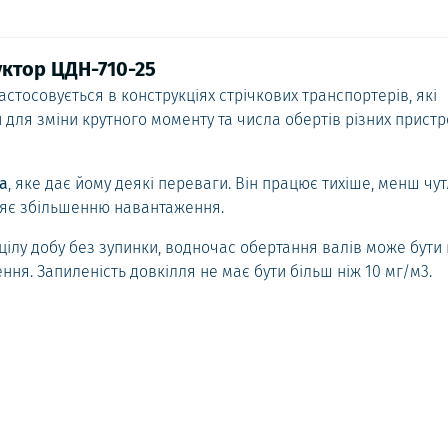
ктор ЦДН-710-25
астосовується в конструкціях стрічкових транспортерів, які
для зміни крутного моменту та числа обертів різних пристро
а
, яке дає йому деякі переваги. Він працює тихіше, менш чу
рияє збільшенню навантаження.
ілу добу без зупинки, водночас обертання валів може бути
ня. Запиленість довкілля не має бути більш ніж 10 мг/м3.