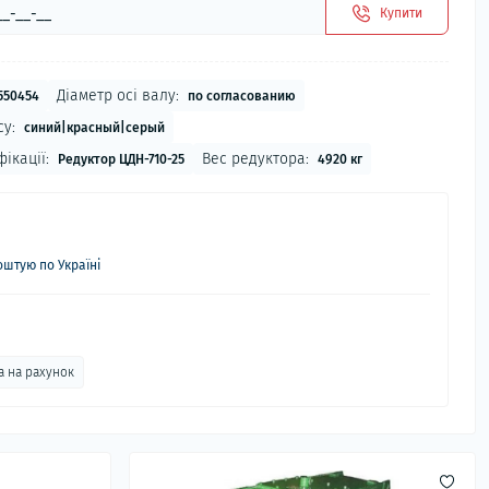
Купити
Діаметр осі валу:
550454
по согласованию
су:
синий|красный|серый
ікації:
Вес редуктора:
Редуктор ЦДН-710-25
4920 кг
штую по Україні
а на рахунок