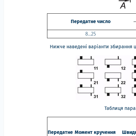
Передатне число
8…25
Нижче наведені варіанти збирання ц
Таблиця пара
Передатне
Момент кручення
Швидк