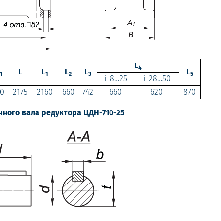
L
4
L
L
L
L
L
1
1
2
3
5
i=8…25
i=28…50
10
2175
2160
660
742
660
620
870
чного вала редуктора ЦДН-710-25