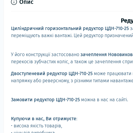
Опис
Реду
Циліндричний горизонтальний редуктор ЦДН-710-25
з
переміщують важкі вантажі. Цей редуктор призначений 
У його конструкції застосовано
зачеплення Нововиков
перекосів зубчастих коліс, а також це зачеплення сп
Двоступеневий редуктор ЦДН-710-25
може працювати ц
напрямку або реверсному, з різними типами навантажен
Замовити редуктор ЦДН-710-25
можна в нас на сайті.
Купуючи в нас, Ви отримуєте
:
• висока якість товарів,
• ціну від виробника,