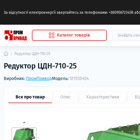
За відсутності електроенергії звертайтесь за телефонами: +380956723458 а
Каталог товарів
Редуктор ЦДН-710-25
Редуктор ЦДН-710-25
Виробник:
ПромПривод
Модель:
511550454
Все про товар
Опис
Характеристики
Ві