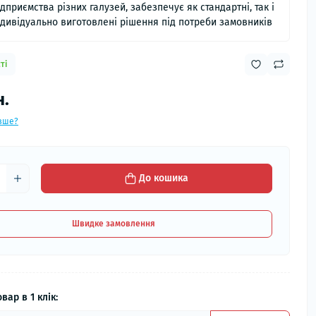
ідприємства різних галузей, забезпечує як стандартні, так і
ндивідуально виготовлені рішення під потреби замовників
ті
н.
вше?
До кошика
Швидке замовлення
вар в 1 клік: