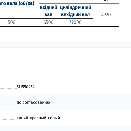
ого вала (об/хв)
Вхідний
Циліндричний
вал
вихідний вал
4920
1500
6500
79000
511550454
по согласованию
синий|красный|серый