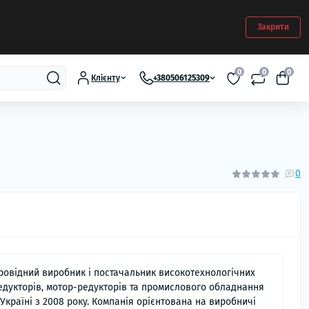
Закрити
0
0
0
Клієнту
+380506125309
0
ровідний виробник і постачальник високотехнологічних
едукторів, мотор-редукторів та промислового обладнання
 Україні з 2008 року. Компанія орієнтована на виробничі