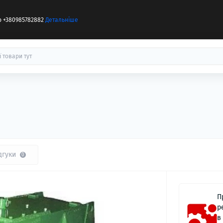
бо +380985782882
Детальніше
дгуки
0
П
р
в