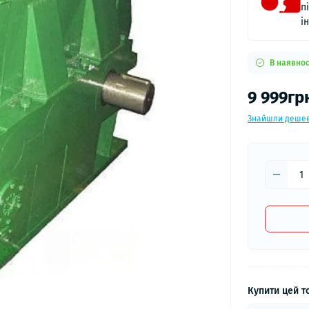
п
і
В наявнос
9 999гр
Знайшли деше
Купити цей то