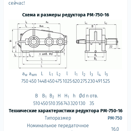
сейчас!
Схема и размеры редуктора РМ-750-16
a
a
L
L
L
l
l
l
l
l
l
w
wm
1
2
1
2
3
4
5
750
450
1448
450
475
1025
620
275
230
491
525
B
B
B
H
H
h
Ød
n отв.
1
2
1
510
450
510
356
743
320
130
35
Технические характеристики редуктора РМ-750-16
Типоразмер
РМ-750
Номинальное передаточное
16,0