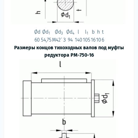
Ød
Ød
Ød
Ød
l
l
b
h
t
1
3
4
1
60
54,75
М42´ З
94
140
105
16
10
6
Размеры концов тихоходных валов под муфты
редуктора РМ-750-16