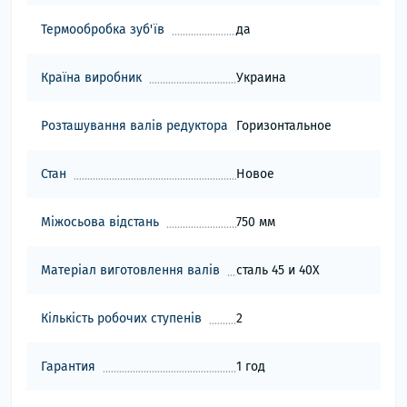
Термообробка зуб'їв
да
Країна виробник
Украина
Розташування валів редуктора
Горизонтальное
Стан
Новое
Міжосьова відстань
750 мм
Матеріал виготовлення валів
сталь 45 и 40Х
Кількість робочих ступенів
2
Гарантия
1 год