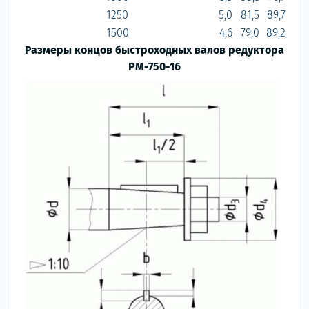
1250
5,0
81,5
89,7
1500
4,6
79,0
89,2
Размеры концов быстроходных валов редуктора
РМ-750-16