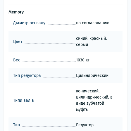
Memory
Діаметр осі валу
по согласованию
синий, красный,
Цвет
серый
Вес
1030 кг
Тип редуктора
Цилиндрический
конический,
цилиндрический, в
Типи валів
виде зубчатой
муфты
Тип
Редуктор