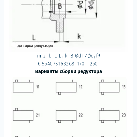
m
z
b
L
L
k
B
Ød F7
Ød
f9
1
1
6
56
40
75
16
32
68
170
260
Варианты сборки редуктора