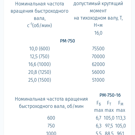
допустимый крутящий
Номинальная частота
момент
вращения быстроходного
на тихоходном валу, Т,
вала,
-1
Н×м
с
(об/мин)
16,0
РМ-750
10,0 (600)
75500
12,5 (750)
70000
16,6 (1000)
62000
20,8 (1250)
56000
25,0 (1500)
51000
РМ-750-16
Номинальная частота вращения
F
F
F
Б
Т
M
быстроходного вала, об/мин
max
max
max
600
6,7
105,0
113,3
750
6,3
97,5
105,0
1000
5,5
88,5
96,1