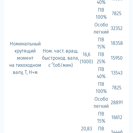
40%
ПВ
7825
100%
Особо
32352
легкий
ПВ
18358
Номинальный
15%
крутящий
Ном. част. вращ.
16,6
ПВ
момент
быстроход. вала,
15950
(1000)
25%
-1
на тихоходном
с
(об/мин)
ПВ
валу, Т, Н×м
13543
40%
ПВ
7825
100%
Особо
28891
легкий
ПВ
16612
15%
20,83
ПВ
14446