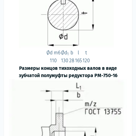
Ød m6
Ød
b
l
t
1
110
130
28
165
120
Размеры концов тихоходных валов в виде
зубчатой полумуфты редуктора РМ-750-16