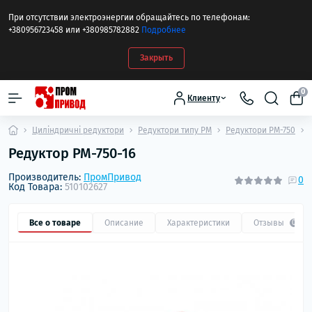
При отсутствии электроэнергии обращайтесь по телефонам:
+380956723458 или +380985782882
Подробнее
Закрыть
0
Клиенту
Циліндричні редуктори
Редуктори типу РМ
Редуктори РМ-750
Редуктор РМ-750-16
Производитель:
ПромПривод
0
Код Товара:
510102627
Все о товаре
Описание
Характеристики
Отзывы
0