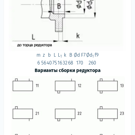
m
z
b
L
L
k
B
Ød F7
Ød
f9
1
1
6
56
40
75
16
32
68
170
260
Варианты сборки редуктора