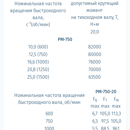
допустимый крутящий
Номинальная частота
момент
вращения быстроходного
на тихоходном валу, Т,
вала,
-1
Н×м
с
(об/мин)
20,0
РМ-750
10,0 (600)
82000
12,5 (750)
80000
16,6 (1000)
76000
20,8 (1250)
70000
25,0 (1500)
63500
РМ-750-20
Номинальная частота вращения
F
F
F
Б
Т
M
быстроходного вала, об/мин
max
max
max
600
6,7
105,0
113,3
750
6,3
97,5
105,0
1000
5,5
88,5
96,1