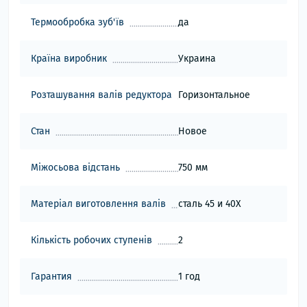
Термообробка зуб'їв
да
Країна виробник
Украина
Розташування валів редуктора
Горизонтальное
Стан
Новое
Міжосьова відстань
750 мм
Матеріал виготовлення валів
сталь 45 и 40Х
Кількість робочих ступенів
2
Гарантия
1 год