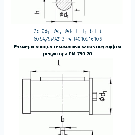
Ød
Ød
Ød
Ød
l
l
b
h
t
1
3
4
1
60
54,75
М42´ З
94
140
105
16
10
6
Размеры концов тихоходных валов под муфты
редуктора РМ-750-20