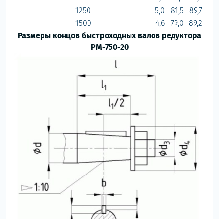
1250
5,0
81,5
89,7
1500
4,6
79,0
89,2
Размеры концов быстроходных валов редуктора
РМ-750-20