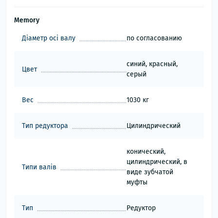
Memory
Діаметр осі валу
по согласованию
синий, красный,
Цвет
серый
Вес
1030 кг
Тип редуктора
Цилиндрический
конический,
цилиндрический, в
Типи валів
виде зубчатой
муфты
Тип
Редуктор