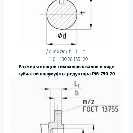
Ød m6
Ød
b
l
t
1
110
130
28
165
120
Размеры концов тихоходных валов в виде
зубчатой полумуфты редуктора РМ-750-20