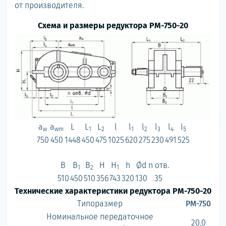
от производителя.
Схема и размеры редуктора РМ-750-20
a
a
L
L
L
l
l
l
l
l
l
w
wm
1
2
1
2
3
4
5
750
450
1448
450
475
1025
620
275
230
491
525
B
B
B
H
H
h
Ød
n отв.
1
2
1
510
450
510
356
743
320
130
35
Технические характеристики редуктора РМ-750-20
Типоразмер
РМ-750
Номинальное передаточное
20,0