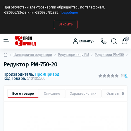
При отсутствии электроэнергии обращайтесь по телефонам:
+380956723458 или +380985782882
Подробнее
Закрыть
0
Клиенту
Циліндричні редуктори
Редуктори типу РМ
Редуктори РМ-750
Редуктор РМ-750-20
Производитель:
ПромПривод
0
Код Товара:
510105560
Все о товаре
Описание
Характеристики
Отзывы
0