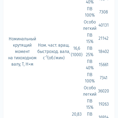
40%
ПВ
7308
100%
Особо
40131
легкий
ПВ
21142
Номинальный
15%
крутящий
Ном. част. вращ.
16,6
ПВ
момент
быстроход. вала,
18402
(1000)
25%
-1
на тихоходном
с
(об/мин)
ПВ
валу, Т, Н×м
15661
40%
ПВ
7341
100%
Особо
36020
легкий
ПВ
19263
15%
20,83
ПВ
16914