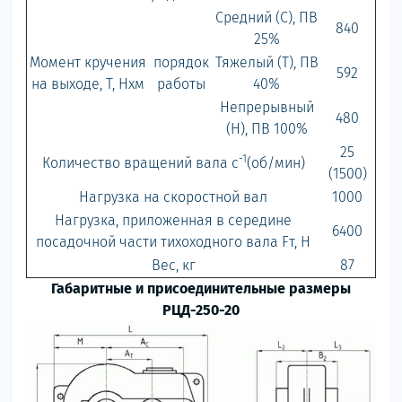
Средний (С), ПВ
840
25%
Момент кручения
порядок
Тяжелый (Т), ПВ
592
на выходе, Т, Нxм
работы
40%
Непрерывный
480
(Н), ПВ 100%
25
-1
Количество вращений вала с
(об/мин)
(1500)
Нагрузка на скоростной вал
1000
Нагрузка, приложенная в середине
6400
посадочной части тихоходного вала Fт, Н
Вес, кг
87
Габаритные и присоединительные размеры
РЦД-250-20