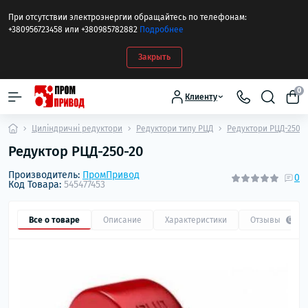
При отсутствии электроэнергии обращайтесь по телефонам:
+380956723458 или +380985782882
Подробнее
Закрыть
0
Клиенту
Циліндричні редуктори
Редуктори типу РЦД
Редуктори РЦД-250
Редуктор РЦД-250-20
Производитель:
ПромПривод
0
Код Товара:
545477453
Все о товаре
Описание
Характеристики
Отзывы
0