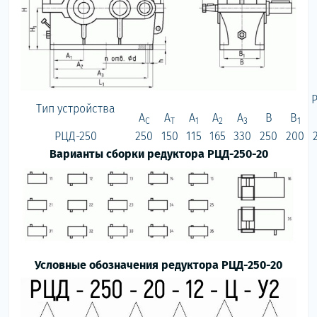
Р
Тип устройства
А
А
А
А
А
B
В
C
T
1
2
3
1
РЦД-250
250
150
115
165
330
250
200
Варианты сборки редуктора
РЦД-250-20
Условные обозначения редуктора РЦД-250-20