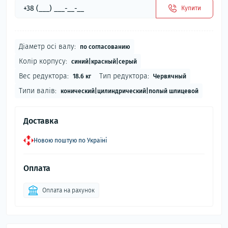
Купити
Діаметр осі валу:
по согласованию
Колір корпусу:
синий|красный|серый
Вес редуктора:
Тип редуктора:
18.6 кг
Червячный
Типи валів:
конический|цилиндрический|полый шлицевой
Доставка
Новою поштую по Україні
Оплата
Оплата на рахунок