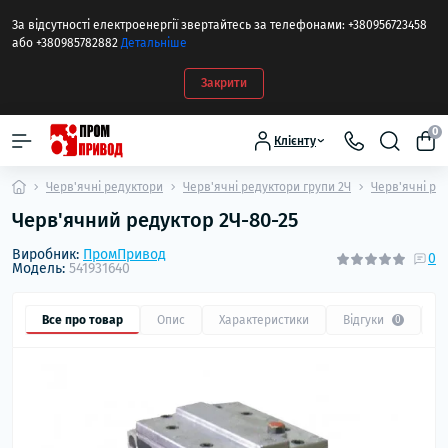
За відсутності електроенергії звертайтесь за телефонами: +380956723458
або +380985782882
Детальніше
Закрити
0
Клієнту
Черв'ячні редуктори
Черв'ячні редуктори групи 2Ч
Черв'ячні ре
Черв'ячний редуктор 2Ч-80-25
Виробник:
ПромПривод
0
Модель:
541931640
Все про товар
Опис
Характеристики
Відгуки
П
0