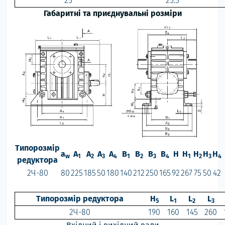
25
25.5
Габаритні та приєднувальні розміри
Типорозмір
a
А
А
А
А
B
B
B
B
H
H
H
H
H
w
1
2
3
4
1
2
3
4
1
2
3
4
редуктора
2Ч-80
80
225
185
50
180
140
212
250
165
92
267
75
50
42
Типорозмір редуктора
H
L
L
L
5
1
2
3
2Ч-80
190
160
145
260