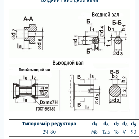
Вхідний і вихідний вали
Типорозмір редуктора
d
d
d
d
d
5
6
7
8
9
2Ч-80
М8
12.5
18
41
90