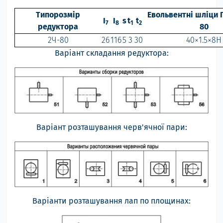
Типорозмір
Евольвентні шліци 
I
I
s
t
t
7
8
1
2
редуктора
80
2Ч-80
26
116
5
3
30
40×1.5×8Н
Варіант складання редуктора:
Варіант розташування черв'ячної пари:
Варіанти розташування лап по площинах: