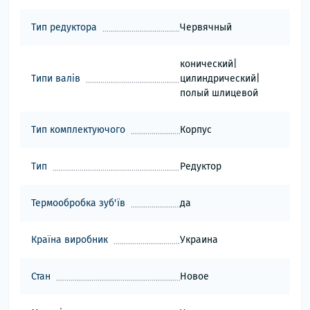
Тип редуктора
Червячный
конический|
Типи валів
цилиндрический|
полый шлицевой
Тип комплектуючого
Корпус
Тип
Редуктор
Термообробка зуб'їв
да
Країна виробник
Украина
Стан
Новое