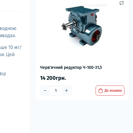
иводною
иводах.
ьше 10 мг/
ки. Цей
Черв'ячний редуктор Ч-100-31,5
вці
14 200грн.
До кошика