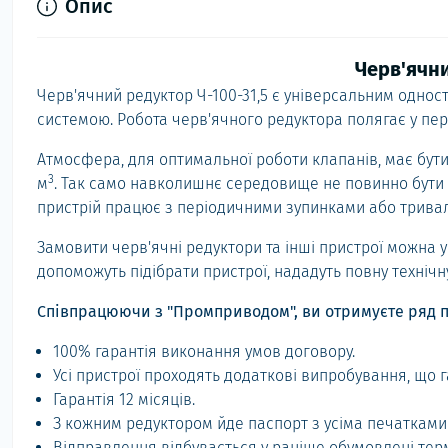
Опис
Черв'ячни
Черв'ячний редуктор Ч-100-31,5 є універсальним одно
системою. Робота черв'ячного редуктора полягає у пер
Атмосфера, для оптимальної роботи клапанів, має бути І
3
м
. Так само навколишнє середовище не повинно бути 
пристрій працює з періодичними зупинками або тривал
Замовити черв'ячні редуктори та інші пристрої можна
допоможуть підібрати пристрої, нададуть повну технічн
Співпрацюючи з "Промприводом", ви отримуєте ряд п
100% гарантія виконання умов договору.
Усі пристрої проходять додаткові випробування, що г
Гарантія 12 місяців.
З кожним редуктором йде паспорт з усіма печатками
Відправлення відбувається у раніше обумовлені терм