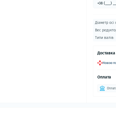
Діаметр осі 
Вес редукто
Типи валів:
Доставка
Новою по
Оплата
Оплат