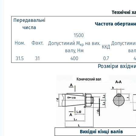
Технічні 
Передавальні
Частота обертанн
числа
1500
Ном.
Факт.
Допустимий М
на вих.
Допустими
кр
ККД
валу, Нм
вал
31.5
31
400
0.7
Розміри вхідн
Вихідні кінці валів