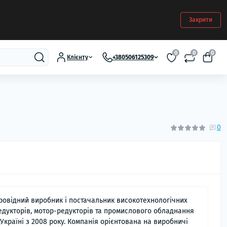
Закрити
0
0
0
Клієнту
+380506125309
0
ровідний виробник і постачальник високотехнологічних
едукторів, мотор-редукторів та промислового обладнання
 Україні з 2008 року. Компанія орієнтована на виробничі