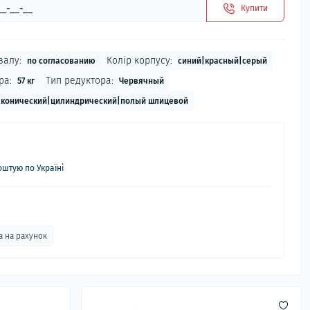
Купити
валу:
Колір корпусу:
по согласованию
синий|красный|серый
ра:
Тип редуктора:
57 кг
Червячный
конический|цилиндрический|полый шлицевой
штую по Україні
а на рахунок