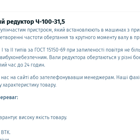
й редуктор Ч-100-31,5
ступінчастим пристроєм, який встановлюють в машинах з пр
етворенні частоти обертання та крутного моменту валу в пр
 та ІІ типів за ГОСТ 15150-69 при запиленості повітря не біл
вибухонебезпечним. Вали редуктора обертаються у різні бо
ий час до 24 годин.
 у нас на сайті або зателефонувавши менеджерам. Наші фахі
у характеристику товару.
ереваг:
арантує високу якість товару.
 ВТК.
іни.