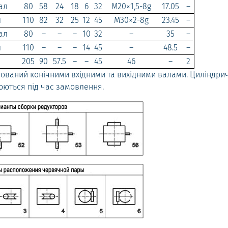
ал
80
58
24
18
6
32
M20×1,5-8g
17.05
–
л
110
82
32
25
12
45
M30×2-8g
23.45
–
ал
80
–
–
–
10
32
–
35
–
л
110
–
–
–
14
45
–
48.5
–
205
90
57.5
–
–
45
46
–
2
ований конічними вхідними та вихідними валами. Циліндри
юються під час замовлення.