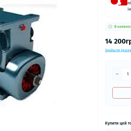
п
і
В наявнос
14 200г
Знайшли деше
Купити цей то