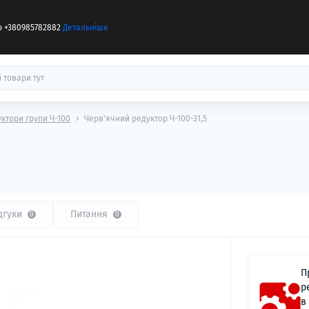
бо +380985782882
Детальніше
уктори групи Ч-100
Черв'ячний редуктор Ч-100-31,5
дгуки
Питання
0
0
П
р
в