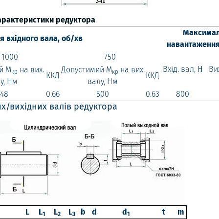
характеристики редуктора
Максима
я вхідного вала, об/хв
навантаження
1000
750
Вхід. вал, Н
Вих
й М
на вих.
Допустимий М
на вих.
кр
кр
ККД
ККД
у, Нм
валу, Нм
448
0.66
500
0.63
800
их/вихідних валів редуктора
L
L
L
L
b
d
d
t
m
1
2
3
1