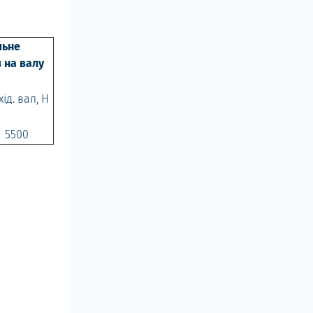
льне
 на валу
ід. вал, Н
5500