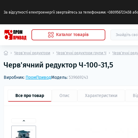
За відсутності електроенергії звертайтесь за телефонами: +380956723458 а
Каталог товарів
Черв'ячні редуктори
Черв'ячні редуктори групи Ч
Черв'ячні ред
Черв'ячний редуктор Ч-100-31,5
Виробник:
ПромПривод
Модель:
539669243
Все про товар
Опис
Характеристики
Ві