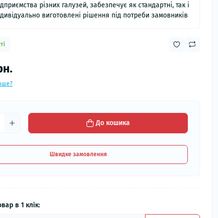
ідприємства різних галузей, забезпечує як стандартні, так і
ндивідуально виготовлені рішення під потреби замовників
ті
рн.
вше?
До кошика
Швидке замовлення
вар в 1 клік: