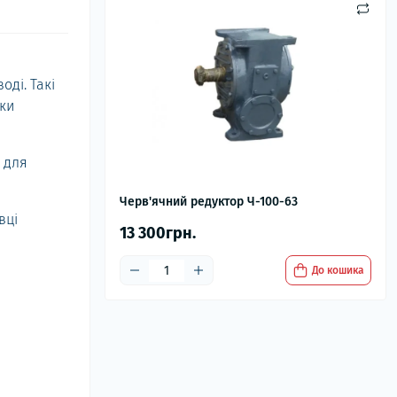
оді. Такі
яки
, для
Черв'ячний редуктор Ч-100-63
вці
13 300грн.
До кошика