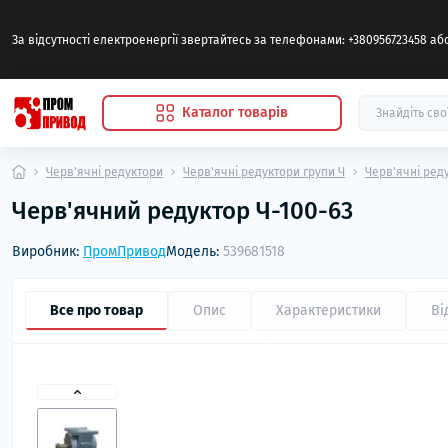
За відсутності електроенергії звертайтесь за телефонами: +380956723458 а
Каталог товарів
Черв'ячні редуктори
Черв'ячні редуктори групи Ч
Черв'ячні ред
Черв'ячний редуктор Ч-100-63
Виробник:
ПромПривод
Модель:
539681518
Все про товар
Опис
Характеристики
Ві