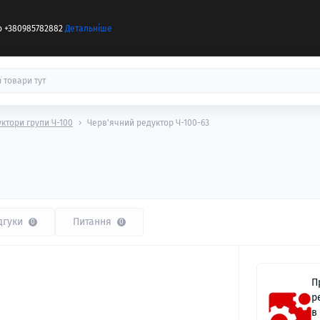
бо +380985782882
Детальніше
уктори групи Ч-100
Черв'ячний редуктор Ч-100-63
дгуки
Питання
0
0
П
р
в