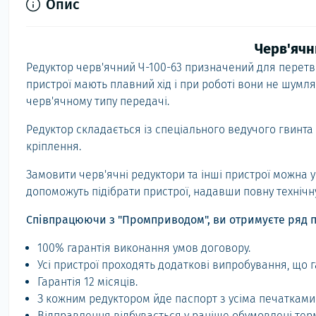
Опис
Черв'ячн
Редуктор черв'ячний Ч-100-63 призначений для перетвор
пристрої мають плавний хід і при роботі вони не шумля
черв'ячному типу передачі.
Редуктор складається із спеціального ведучого гвинта 
кріплення.
Замовити черв'ячні редуктори та інші пристрої можна
допоможуть підібрати пристрої, надавши повну технічн
Співпрацюючи з "Промприводом", ви отримуєте ряд п
100% гарантія виконання умов договору.
Усі пристрої проходять додаткові випробування, що г
Гарантія 12 місяців.
З кожним редуктором йде паспорт з усіма печатками
Відправлення відбувається у раніше обумовлені терм