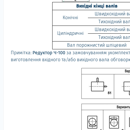
Вихідні кінці валів
Швидкохідний в
Конічні
Тихохідний ва
Швидкохідний в
Циліндричні
Тихохідний ва
Вал порожнистий шліцевий
Примітка:
Редуктор Ч-100
за замовчуванням укомплект
виготовлення вхідного та/або вихідного вала обговор