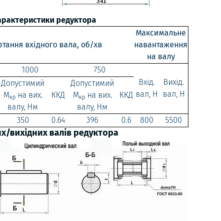
характеристики редуктора
Максимальне
ртання вхідного вала, об/хв
навантаження
на валу
1000
750
Вхід.
Вихід.
Допустимий
Допустимий
вал, Н
вал, Н
М
на вих.
ККД
М
на вих.
ККД
кр
кр
валу, Нм
валу, Нм
350
0.64
396
0.6
800
5500
их/вихідних валів редуктора