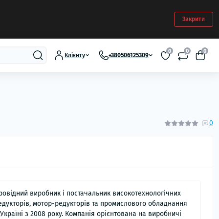
Закрити
0
0
0
Клієнту
+380506125309
0
ровідний виробник і постачальник високотехнологічних
едукторів, мотор-редукторів та промислового обладнання
 Україні з 2008 року. Компанія орієнтована на виробничі