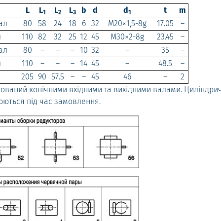
L
L
L
L
b
d
d
t
m
1
2
3
1
ал
80
58
24
18
6
32
M20×1,5-8g
17.05
–
л
110
82
32
25
12
45
M30×2-8g
23.45
–
ал
80
–
–
–
10
32
–
35
–
л
110
–
–
–
14
45
–
48.5
–
205
90
57.5
–
–
45
46
–
2
ований конічними вхідними та вихідними валами. Циліндри
юються під час замовлення.