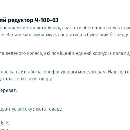
ий редуктор Ч-100-63
ення моменту, що крутить, і частоти обертання валу в прив
ть. Вали механізму можуть обертатися в будь-який бік завд
та веденого колеса, які поміщені в єдиний корпус із лапами
 у нас на сайті або зателефонувавши менеджерам. Наші фахі
у характеристику товару.
ереваг:
арантує високу якість товару.
 ВТК.
іни.