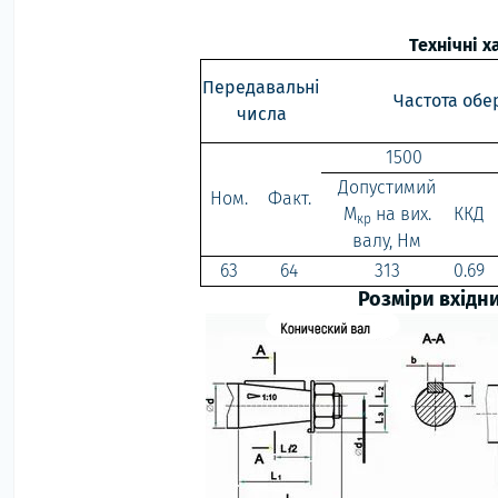
Технічні 
Передавальні
Частота обе
числа
1500
Допустимий
Ном.
Факт.
М
на вих.
ККД
кр
валу, Нм
63
64
313
0.69
Розміри вхідн