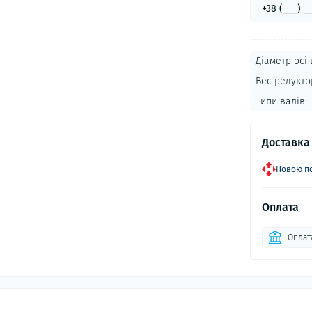
Діаметр осі 
Вес редукто
Типи валів:
Доставка
Новою по
Оплата
Оплат