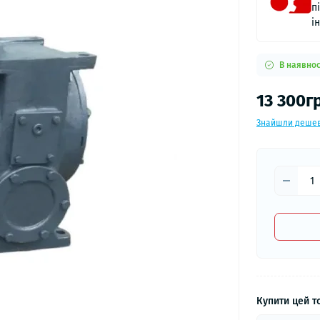
п
і
В наявнос
13 300г
Знайшли деше
Купити цей то