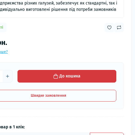
ідприємства різних галузей, забезпечує як стандартні, так і
ндивідуально виготовлені рішення під потреби замовників
ті
рн.
вше?
До кошика
Швидке замовлення
вар в 1 клік: