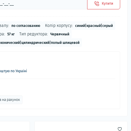
Купити
валу:
Колір корпусу:
по согласованию
синий|красный|серый
ра:
Тип редуктора:
57 кг
Червячный
конический|цилиндрический|полый шлицевой
штую по Україні
а на рахунок