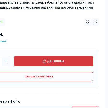
ідприємства різних галузей, забезпечує як стандартні, так і
ндивідуально виготовлені рішення під потреби замовників
ті
н.
вше?
До кошика
Швидке замовлення
вар в 1 клік: