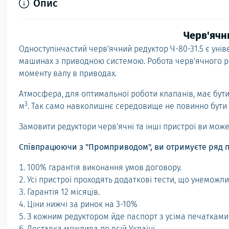
Опис
Черв'ячн
Одноступінчастий черв'ячний редуктор Ч-80-31.5 є ун
машинах з приводною системою. Робота черв'ячного ре
моменту валу в приводах.
Атмосфера, для оптимальної роботи клапанів, має бути І
3
м
. Так само навколишнє середовище не повинно бути 
Замовити редуктори черв'ячні та інші пристрої ви мож
Співпрацюючи з "Промприводом", ви отримуєте ряд п
100% гарантія виконання умов договору.
Усі пристрої проходять додаткові тести, що унеможл
Гарантія 12 місяців.
Ціни нижчі за ринок на 3-10%
З кожним редуктором йде паспорт з усіма печатками
Доставка можлива по всій Україні.