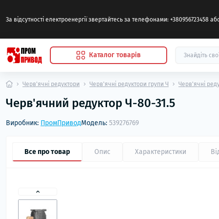
За відсутності електроенергії звертайтесь за телефонами: +380956723458 а
Каталог товарів
Черв'ячні редуктори
Черв'ячні редуктори групи Ч
Черв'ячні ред
Черв'ячний редуктор Ч-80-31.5
Виробник:
ПромПривод
Модель:
539276769
Все про товар
Опис
Характеристики
Ві