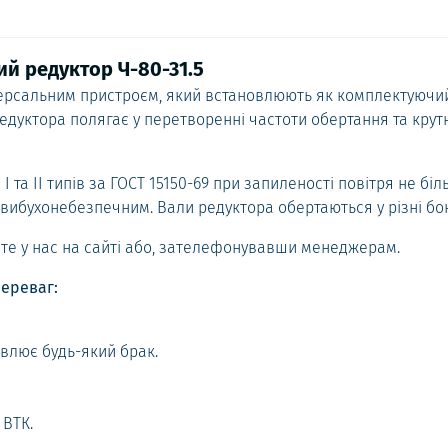
ий редуктор Ч-80-31.5
іверсальним пристроєм, який встановлюють як комплектуючи
дуктора полягає у перетворенні частоти обертання та крут
 та ІІ типів за ГОСТ 15150-69 при запиленості повітря не біл
вибухонебезпечним. Вали редуктора обертаються у різні бо
ете у нас на сайті або, зателефонувавши менеджерам.
ереваг:
ивлює будь-який брак.
 ВТК.