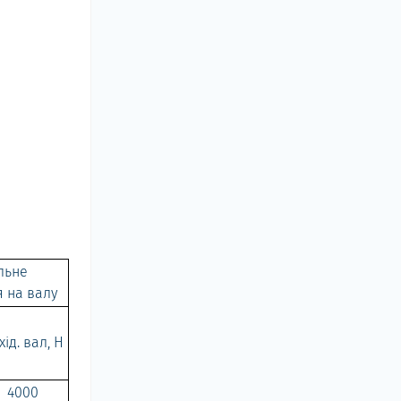
льне
 на валу
хід. вал, Н
4000