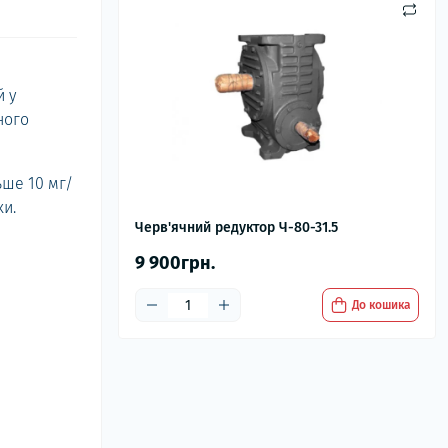
й у
ного
ьше 10 мг/
ки.
Черв'ячний редуктор Ч-80-31.5
9 900грн.
До кошика