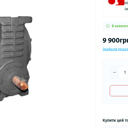
п
і
В наявнос
9 900гр
Знайшли деше
Купити цей то