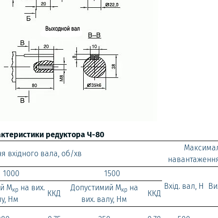
актеристики редуктора Ч-80
Максима
я вхідного вала, об/хв
навантаження
1000
1500
Вхід. вал, Н
Ви
й М
на вих.
Допустимий М
на
кр
кр
ККД
ККД
у, Нм
вих. валу, Нм