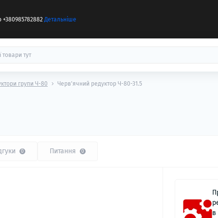
бо +380985782882
Детальніше
уктори групи Ч-80
Черв'ячний редуктор Ч-80-31.5
дгуки
Питання
0
0
П
р
в