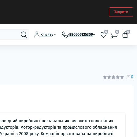
Закрити
0
0
0
Клієнту
+380506125309
0
ровідний виробник і постачальник високотехнологічних
едукторів, мотор-редукторів та промислового обладнання
 Україні з 2008 року. Компанія орієнтована на виробничі