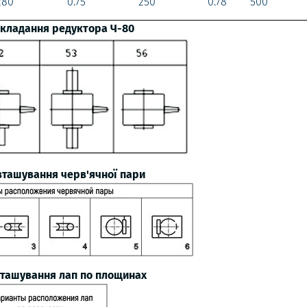
280
0.75
250
0.78
500
складання редуктора Ч-80
зташування черв'ячної пари
зташування лап по площинах