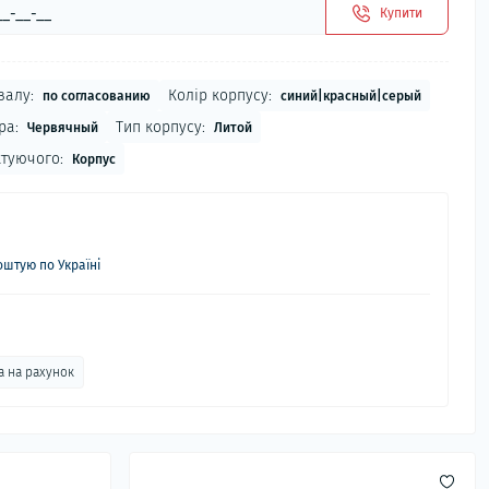
Купити
валу:
Колір корпусу:
по согласованию
синий|красный|серый
ра:
Тип корпусу:
Червячный
Литой
туючого:
Корпус
штую по Україні
а на рахунок