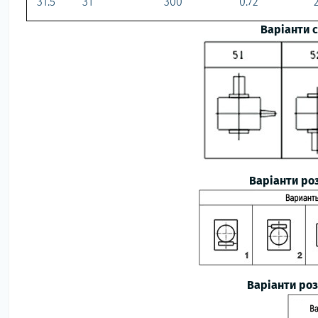
31.5
31
300
0.72
Варіанти 
Варіанти ро
Варіанти ро