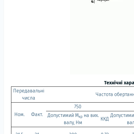
Технічні хар
Передавальні
Частота обертанн
числа
750
Ном.
Факт.
Допустимий М
на вих.
Допустими
кр
ККД
валу, Нм
вал