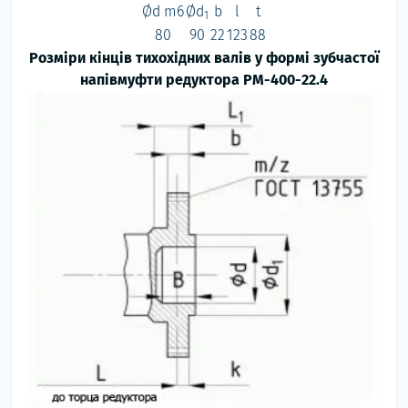
Ød m6
Ød
b
l
t
1
80
90
22
123
88
Розміри кінців тихохідних валів у формі зубчастої
напівмуфти редуктора РМ-400-
22.4