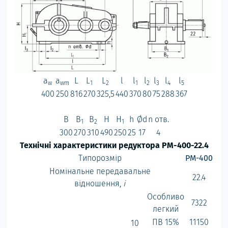
a
a
L
L
L
l
l
l
l
l
l
w
wm
1
2
1
2
3
4
5
400
250
816
270
325,5
440
370
80
75
288
367
B
B
B
H
H
h
Ød
n отв.
1
2
1
300
270
310
490
250
25
17
4
Технічні характеристики редуктора РМ-400-22.4
Типорозмір
РМ-400
Номінальне передавальне
22.4
відношення,
i
Особливо
7322
легкий
ПВ 15%
11150
10