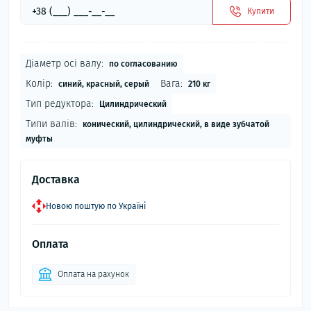
Купити
Діаметр осі валу:
по согласованию
Колір:
Вага:
синий, красный, серый
210 кг
Тип редуктора:
Цилиндрический
Типи валів:
конический, цилиндрический, в виде зубчатой
муфты
Доставка
Новою поштую по Україні
Оплата
Оплата на рахунок