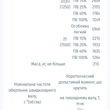
ПВ 15%
2408
20,83
(1250)
ПВ 25%
2105
ПВ 40%
1784
ПВ 100%
1249
Особливо
5946
легкий
ПВ 15%
2215
25
(1500)
ПВ 25%
1933
ПВ 40%
1635
ПВ 100%
1264
Маса, кг, не більше
210
Короткочасний
допустимий момент, що
Номінальна частота
крутить
обертання швидкохідного
валу,
на тихохідному валу, Т,
-1
с
(об/хв)
Н×м