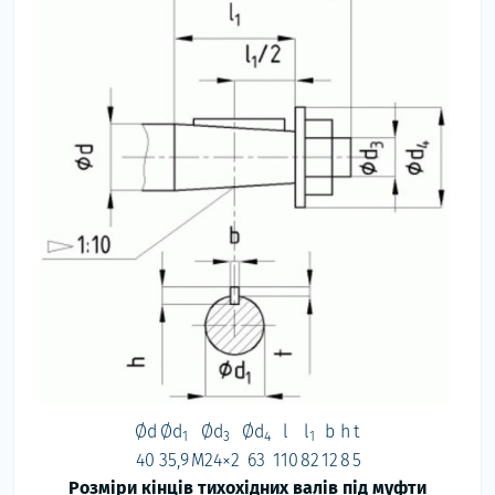
Ød
Ød
Ød
Ød
l
l
b
h
t
1
3
4
1
40
35,9
М24×2
63
110
82
12
8
5
Розміри кінців тихохідних валів під муфти