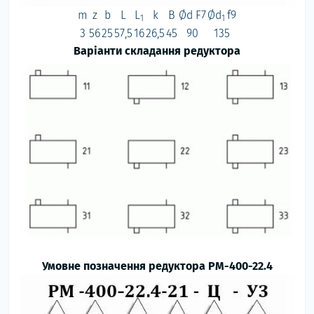
m
z
b
L
L
k
B
Ød F7
Ød
f9
1
1
3
56
25
57,5
16
26,5
45
90
135
Варіанти складання редуктора
Умовне позначення редуктора РМ-400-22.4