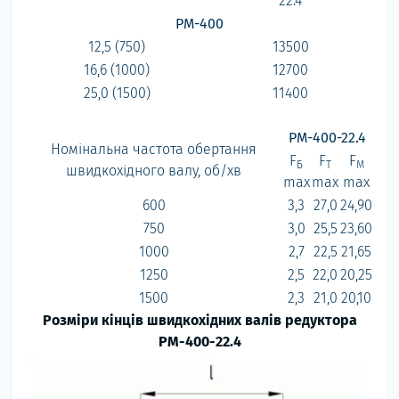
22.4
РМ-400
12,5 (750)
13500
16,6 (1000)
12700
25,0 (1500)
11400
РМ-400-22.4
Номінальна частота обертання
F
F
F
Б
Т
M
швидкохідного валу, об/хв
max
max
max
600
3,3
27,0
24,90
750
3,0
25,5
23,60
1000
2,7
22,5
21,65
1250
2,5
22,0
20,25
1500
2,3
21,0
20,10
Розміри кінців швидкохідних валів редуктора
РМ-400-
22.4