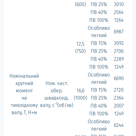
(600)
ПВ 25%
3010
ПВ 40%
2564
ПВ 100%
1264
Особливо
6987
легкий
ПВ 15%
3092
12,5
(750)
ПВ 25%
2706
ПВ 40%
2289
ПВ 100%
1249
Особливо
Номінальний
6690
легкий
крутний
Ном. част.
ПВ 15%
2720
момент
обер.
16,6
на
швидкохід.
(1000)
ПВ 25%
2364
-1
тихохідному
валу, с
(об/хв)
ПВ 40%
2007
валу, Т, Н×м
ПВ 100%
1249
Особливо
6244
легкий